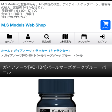
M.S Modelsは世界中から、AFV関係の模型、ディティールアップパーツ、書籍等
の輸入、卸販売を行う会社です。
営業時間：9：00～17：00
定休日：日曜日・月曜日
TEL:029-212-7475
M.S Models Web Shop
カート
カテゴリ
マイページ
商品検索
ご利用案内
カレンダー
ログイン
ホーム
>
ガイアノーツ
>
ラッカー（キャラクター）
>
ガイアノーツ[VO-104]パールマーズダークブルー パール
ガイアノーツ[VO-104]パールマーズダークブルー パ
ール