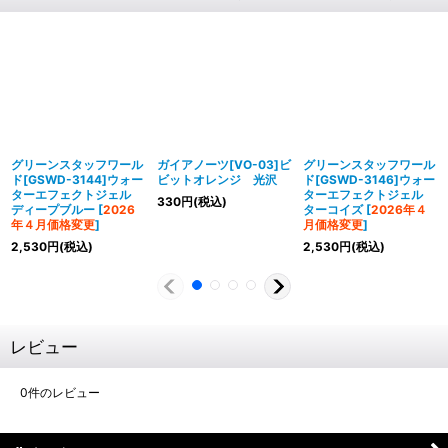
グリーンスタッフワール
ガイアノーツ[VO-03]ビ
グリーンスタッフワール
ド[GSWD-3144]ウォー
ビットオレンジ 光沢
ド[GSWD-3146]ウォー
ターエフェクトジェル
ターエフェクトジェル
330
円
(税込)
ディープブルー
[
2026
ターコイズ
[
2026年４
年４月価格変更
]
月価格変更
]
2,530
円
(税込)
2,530
円
(税込)
レビュー
0
件のレビュー