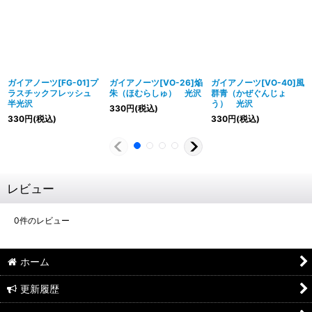
ガイアノーツ[FG-01]プ
ガイアノーツ[VO-26]焔
ガイアノーツ[VO-40]風
ラスチックフレッシュ
朱（ほむらしゅ） 光沢
群青（かぜぐんじょ
半光沢
う） 光沢
330
円
(税込)
330
円
(税込)
330
円
(税込)
レビュー
0
件のレビュー
ホーム
更新履歴