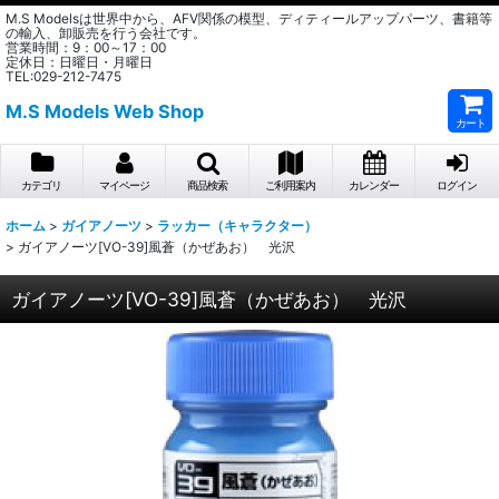
M.S Modelsは世界中から、AFV関係の模型、ディティールアップパーツ、書籍等
の輸入、卸販売を行う会社です。
営業時間：9：00～17：00
定休日：日曜日・月曜日
TEL:029-212-7475
M.S Models Web Shop
カート
カテゴリ
マイページ
商品検索
ご利用案内
カレンダー
ログイン
ホーム
>
ガイアノーツ
>
ラッカー（キャラクター）
>
ガイアノーツ[VO-39]風蒼（かぜあお） 光沢
ガイアノーツ[VO-39]風蒼（かぜあお） 光沢