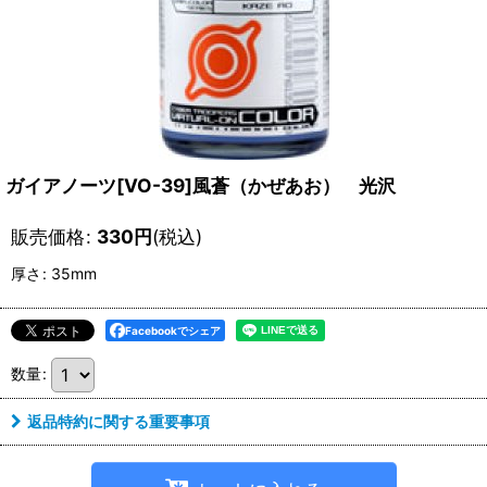
ガイアノーツ[VO-39]風蒼（かぜあお） 光沢
販売価格
:
330
円
(税込)
厚さ
:
35mm
Facebookでシェア
数量
:
返品特約に関する重要事項