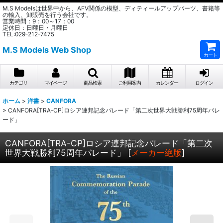
M.S Modelsは世界中から、AFV関係の模型、ディティールアップパーツ、書籍等
の輸入、卸販売を行う会社です。
営業時間：9：00～17：00
定休日：日曜日・月曜日
TEL:029-212-7475
M.S Models Web Shop
カート
カテゴリ
マイページ
商品検索
ご利用案内
カレンダー
ログイン
ホーム
>
洋書
>
CANFORA
>
CANFORA[TRA-CP]ロシア連邦記念パレード「第二次世界大戦勝利75周年パレ
ード」
CANFORA[TRA-CP]ロシア連邦記念パレード「第二次
世界大戦勝利75周年パレード」
[
メーカー絶版
]