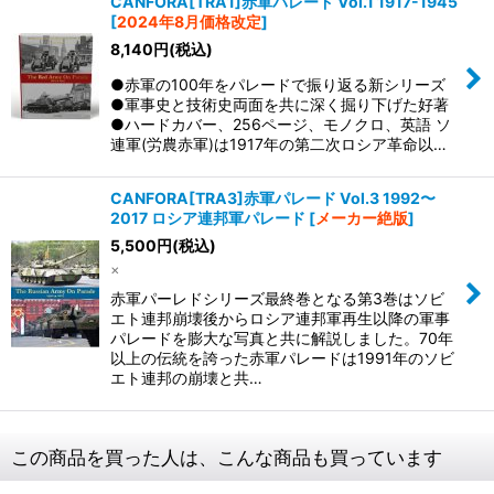
CANFORA[TRA1]赤軍パレード Vol.1 1917-1945
[
2024年8月価格改定
]
8,140
円
(税込)
●赤軍の100年をパレードで振り返る新シリーズ
●軍事史と技術史両面を共に深く掘り下げた好著
●ハードカバー、256ページ、モノクロ、英語 ソ
連軍(労農赤軍)は1917年の第二次ロシア革命以…
CANFORA[TRA3]赤軍パレード Vol.3 1992〜
2017 ロシア連邦軍パレード
[
メーカー絶版
]
5,500
円
(税込)
×
赤軍パーレドシリーズ最終巻となる第3巻はソビ
エト連邦崩壊後からロシア連邦軍再生以降の軍事
パレードを膨大な写真と共に解説しました。70年
以上の伝統を誇った赤軍パレードは1991年のソビ
エト連邦の崩壊と共…
この商品を買った人は、こんな商品も買っています