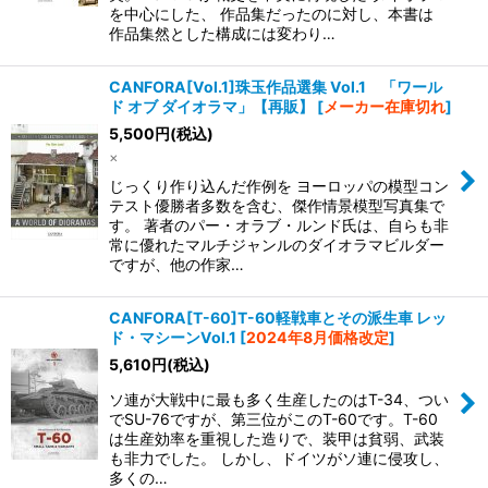
を中心にした、 作品集だったのに対し、本書は
作品集然とした構成には変わり…
CANFORA[Vol.1]珠玉作品選集 Vol.1 「ワール
ド オブ ダイオラマ」【再販】
[
メーカー在庫切れ
]
5,500
円
(税込)
×
じっくり作り込んだ作例を ヨーロッパの模型コン
テスト優勝者多数を含む、傑作情景模型写真集で
す。 著者のパー・オラブ・ルンド氏は、自らも非
常に優れたマルチジャンルのダイオラマビルダー
ですが、他の作家…
CANFORA[T-60]T-60軽戦車とその派生車 レッ
ド・マシーンVol.1
[
2024年8月価格改定
]
5,610
円
(税込)
ソ連が大戦中に最も多く生産したのはT-34、つい
でSU-76ですが、第三位がこのT-60です。T-60
は生産効率を重視した造りで、装甲は貧弱、武装
も非力でした。 しかし、ドイツがソ連に侵攻し、
多くの…