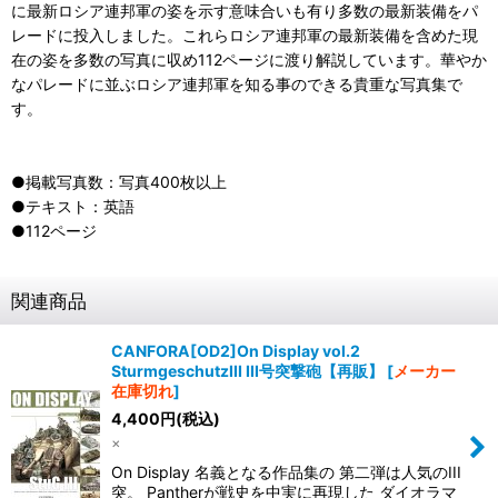
に最新ロシア連邦軍の姿を示す意味合いも有り多数の最新装備をパ
レードに投入しました。これらロシア連邦軍の最新装備を含めた現
在の姿を多数の写真に収め112ページに渡り解説しています。華やか
なパレードに並ぶロシア連邦軍を知る事のできる貴重な写真集で
す。
●掲載写真数：写真400枚以上
●テキスト：英語
●112ページ
関連商品
CANFORA[OD2]On Display vol.2
SturmgeschutzIII III号突撃砲【再販】
[
メーカー
在庫切れ
]
4,400
円
(税込)
×
On Display 名義となる作品集の 第二弾は人気のIII
突。 Pantherが戦史を中実に再現した ダイオラマ