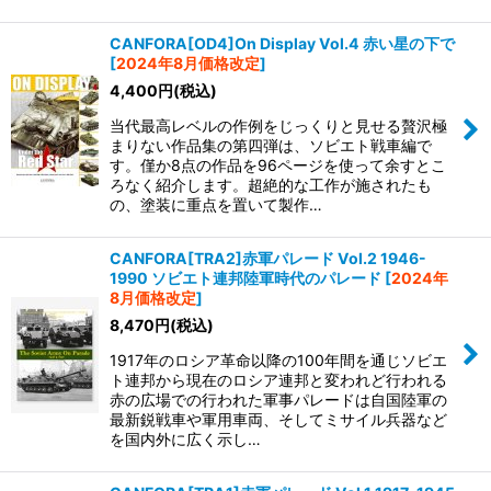
CANFORA[OD4]On Display Vol.4 赤い星の下で
[
2024年8月価格改定
]
4,400
円
(税込)
当代最高レベルの作例をじっくりと見せる贅沢極
まりない作品集の第四弾は、ソビエト戦車編で
す。僅か8点の作品を96ページを使って余すとこ
ろなく紹介します。超絶的な工作が施されたも
の、塗装に重点を置いて製作…
CANFORA[TRA2]赤軍パレード Vol.2 1946-
1990 ソビエト連邦陸軍時代のパレード
[
2024年
8月価格改定
]
8,470
円
(税込)
1917年のロシア革命以降の100年間を通じソビエ
ト連邦から現在のロシア連邦と変われど行われる
赤の広場での行われた軍事パレードは自国陸軍の
最新鋭戦車や軍用車両、そしてミサイル兵器など
を国内外に広く示し…