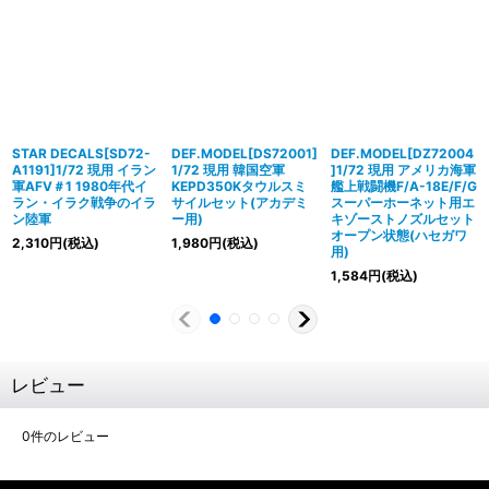
STAR DECALS[SD72-
DEF.MODEL[DS72001]
DEF.MODEL[DZ72004
A1191]1/72 現用 イラン
1/72 現用 韓国空軍
]1/72 現用 アメリカ海軍
軍AFV＃1 1980年代イ
KEPD350Kタウルスミ
艦上戦闘機F/A-18E/F/G
ラン・イラク戦争のイラ
サイルセット(アカデミ
スーパーホーネット用エ
ン陸軍
ー用)
キゾーストノズルセット
オープン状態(ハセガワ
2,310
円
(税込)
1,980
円
(税込)
用)
1,584
円
(税込)
レビュー
0
件のレビュー