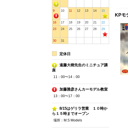
9
10
11
12
13
14
15
KPモ
16
17
18
19
20
21
22
23
24
25
26
27
28
29
30
31
定休日
遠藤大樹先生のミニチュア講
座
11：00〜14：00
加藤雅彦さんカーモデル教室
13：00〜17：00
8/15はゲリラ営業 １０時か
ら１５時までオープン
場所：M.S Models