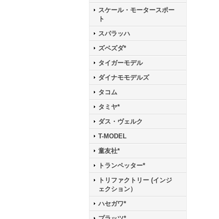
スケール・モータースポー
ト
スパラッハ
ズベズダ*
タイガーモデル
ダイナモモデルズ
タコム
タミヤ*
ダス・ヴェルク
T-MODEL
童友社*
トランペッター*
トリファクトリー (インジ
ェクション）
ハセガワ*
プラッツ*