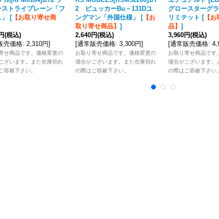
ーストライプレーン「フ
2 ビュッカーBu－131Dユ
グロースターグラ
ス」
[
【お取り寄せ商
ングマン「外国仕様」
[
【お
リミテット
[
【お
取り寄せ商品】
]
品】
]
8円
(税込)
2,640円
(税込)
3,960円
(税込)
販売価格
:
2,310円
]
[
通常販売価格
:
3,300円
]
[
通常販売価格
:
4
寄せ商品です。価格変更の
お取り寄せ商品です。価格変更の
お取り寄せ商品です
ございます。また在庫切れ
場合がございます。また在庫切れ
場合がございます。
ご容赦下さい。
の際はご容赦下さい。
の際はご容赦下さい