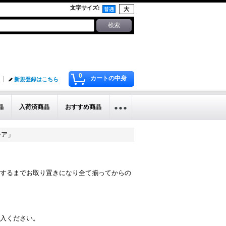
文字サイズ
:
0
カートの中身
新規登録はこちら
品
入荷済商品
おすすめ商品
シア」
するまでお取り置きになり全て揃ってからの
入ください。