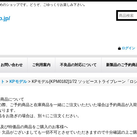
めのショップです。どうぞ、ごゆっくりお楽しみ下さい｡
.jp/
ログイン
お問い合わせ
ご利用案内
不良品の対応について
新製品のご予約商
ット
>
KPモデル
>
KPモデル[KPM0182]1/72 ソッピーストライプレーン「ロ
約商品について
の際、ご予約商品と在庫商品を一緒にご注文いただいた場合は予約商品が入荷
なります。
品をお急ぎの場合は、別々にご注文ください。
品及び特価品の商品をご購入のお客様へ
・欠品がございましても一切不可とさせていただきますので十分確認の上ご購