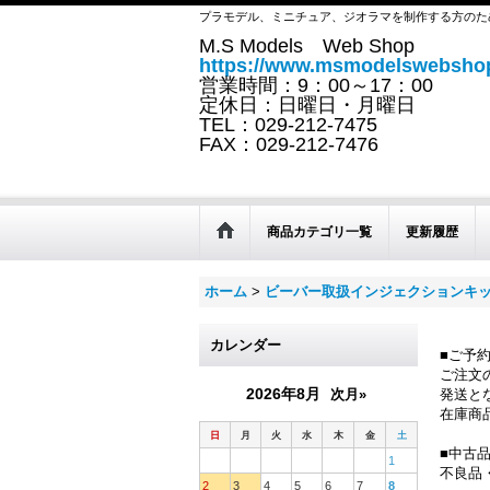
プラモデル、ミニチュア、ジオラマを制作する方のた
M.S Models Web Shop
https://www.msmodelswebshop
営業時間：9：00～17：00
定休日：日曜日・月曜日
TEL：029-212-7475
FAX：029-212-7476
商品カテゴリ一覧
更新履歴
ホーム
>
ビーバー取扱インジェクションキ
カレンダー
■ご予
ご注文
2026年8月
次月»
発送と
在庫商
日
月
火
水
木
金
土
■中古
1
不良品
2
3
4
5
6
7
8