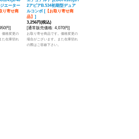
ジエーター
2アビアB.534初期型デュア
アビアB.534IIIプロフィパッ
取り寄せ商
ルコンボ
[
【お取り寄せ商
ク
[
【お取り寄せ商品】
]
品】
]
2,376円
(税込)
3,256円
(税込)
[
通常販売価格
:
2,970円
]
,950円
]
[
通常販売価格
:
4,070円
]
お取り寄せ商品です。価格変更の
。価格変更の
お取り寄せ商品です。価格変更の
場合がございます。また在庫切れ
また在庫切れ
場合がございます。また在庫切れ
の際はご容赦下さい。
。
の際はご容赦下さい。