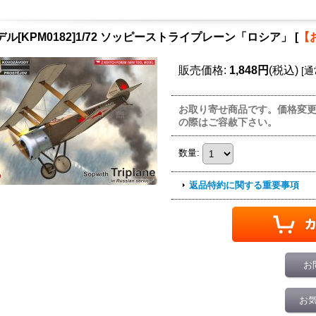
デル[KPM0182]1/72 ソッピーストライプレーン「ロシア」
[
【
販売価格
:
1,848円
(税込)
[
通
お取り寄せ商品です。価格変
の際はご容赦下さい。
数量
:
返品特約に関する重要事項
お
お