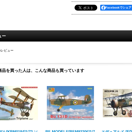
Facebookでシェア
ュー
のレビュー
商品を買った人は、こんな商品も買っています
ル[KPM0184]1/72 ソ
RS MODELS[RSM92206]1/7
エデュアルド [EDU1