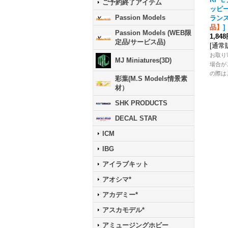
ご予約終了アイテム
ッピ
Passion Models
ラン
品】
]
Passion Models (WEB限
1,84
定品/サービス品)
[
通常
お取り
MJ Miniatures(3D)
場合が
の際は
彩葉(M.S Models情景素
材）
SHK PRODUCTS
DECAL STAR
ICM
IBG
アイラブキット
アオシマ*
アカデミー*
アスカモデル*
アミュージングホビー