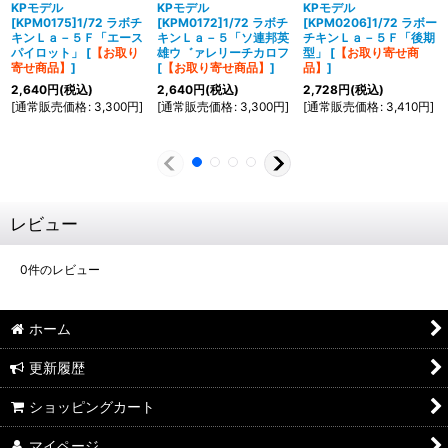
KPモデル
KPモデル
KPモデル
[KPM0175]1/72 ラボチ
[KPM0172]1/72 ラボチ
[KPM0206]1/72 ラボー
キンＬａ－５Ｆ「エース
キンＬａ－５「ソ連邦英
チキンＬａ－５Ｆ「後期
パイロット」
[
【お取り
雄ウ゛ァレリーチカロフ
型」
[
【お取り寄せ商
寄せ商品】
]
[
【お取り寄せ商品】
]
品】
]
2,640
円
(税込)
2,640
円
(税込)
2,728
円
(税込)
[
通常販売価格
:
3,300
円
]
[
通常販売価格
:
3,300
円
]
[
通常販売価格
:
3,410
円
]
レビュー
0
件のレビュー
ホーム
更新履歴
ショッピングカート
マイページ