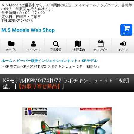
M.S Modelsは世界中から、AFV関係の模型、ディティールアップパーツ、書籍等
の輸入、卸販売を行う会社です。
営業時間：9：00～17：00
定休日：日曜日・月曜日
TEL:029-212-7475
M.S Models Web Shop
カート
カテゴリ
マイページ
商品検索
ご利用案内
カレンダー
ログイン
ホーム
>
ビーバー取扱インジェクションキット
>
KPモデル
>
KPモデル[KPM0174]1/72 ラボチキンＬａ－５Ｆ「初期型」
KPモデル[KPM0174]1/72 ラボチキンＬａ－５Ｆ「初期
型」
[
【お取り寄せ商品】
]