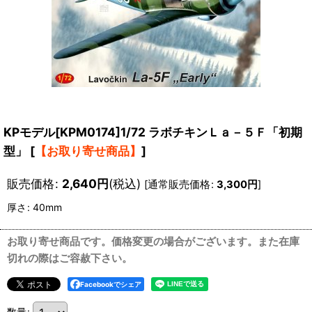
KPモデル[KPM0174]1/72 ラボチキンＬａ－５Ｆ「初期
型」
[
【お取り寄せ商品】
]
販売価格
:
2,640
円
(税込)
[
通常販売価格
:
3,300
円
]
厚さ
:
40mm
お取り寄せ商品です。価格変更の場合がございます。また在庫
切れの際はご容赦下さい。
Facebookでシェア
数量
: