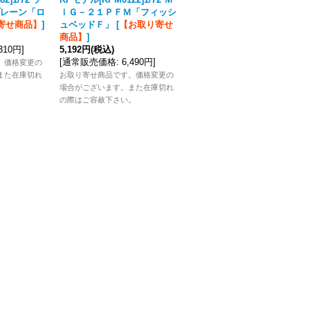
レーン「ロ
ｉＧ－２１ＰＦＭ「フィッシ
ボーチキンＬａ－５Ｆ「後期
寄せ商品】
]
ュベッドＦ」
[
【お取り寄せ
型」
[
【お取り寄せ商品】
]
商品】
]
2,728円
(税込)
,310円
]
5,192円
(税込)
[
通常販売価格
:
3,410円
]
[
通常販売価格
:
6,490円
]
。価格変更の
お取り寄せ商品です。価格変更の
また在庫切れ
お取り寄せ商品です。価格変更の
場合がございます。また在庫切れ
。
場合がございます。また在庫切れ
の際はご容赦下さい。
の際はご容赦下さい。