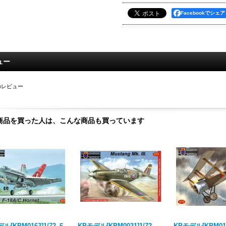
Facebookでシェア
ュー
のレビュー
商品を買った人は、こんな商品も買っています
ル[KPM0163]1/72 Ｆ
KPモデル[KPM0031]1/72
KPモデル[KPM018