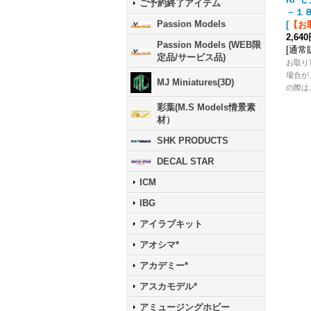
ご予約終了アイテム
－１
Passion Models
[
【お
2,64
Passion Models (WEB限
[
通常
定品/サービス品)
お取り
場合が
MJ Miniatures(3D)
の際は
彩葉(M.S Models情景素
材）
SHK PRODUCTS
DECAL STAR
ICM
IBG
アイラブキット
アオシマ*
アカデミー*
アスカモデル*
アミュージングホビー