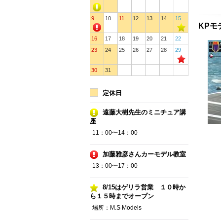
9
10
11
12
13
14
15
KPモ
16
17
18
19
20
21
22
23
24
25
26
27
28
29
30
31
定休日
遠藤大樹先生のミニチュア講
座
11：00〜14：00
加藤雅彦さんカーモデル教室
13：00〜17：00
8/15はゲリラ営業 １０時か
ら１５時までオープン
場所：M.S Models