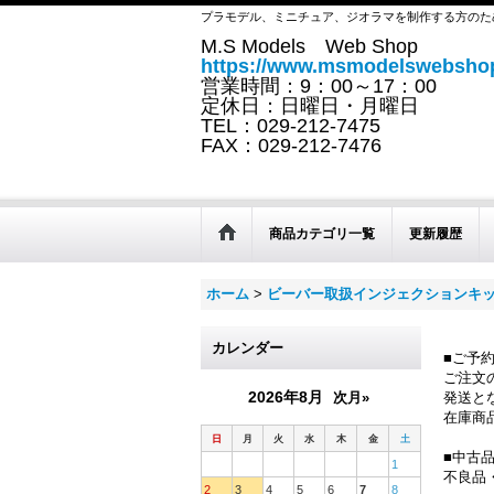
プラモデル、ミニチュア、ジオラマを制作する方のた
M.S Models Web Shop
https://www.msmodelswebshop
営業時間：9：00～17：00
定休日：日曜日・月曜日
TEL：029-212-7475
FAX：029-212-7476
商品カテゴリ一覧
更新履歴
ホーム
>
ビーバー取扱インジェクションキ
カレンダー
■ご予
ご注文
2026年8月
次月»
発送と
在庫商
日
月
火
水
木
金
土
■中古
1
不良品
2
3
4
5
6
7
8