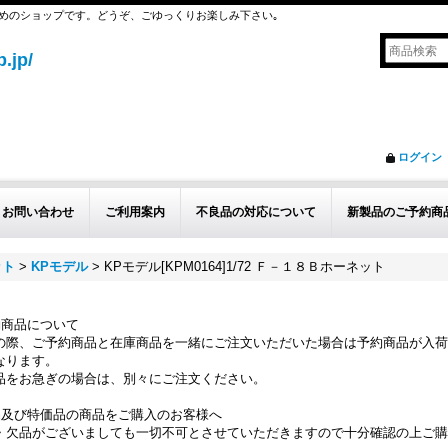
めのショップです。どうぞ、ごゆっくりお楽しみ下さい｡
.jp/
ログイン
お問い合わせ
ご利用案内
不良品の対応について
新製品のご予約商
ット
>
KPモデル
>
KPモデル[KPM0164]1/72 Ｆ－１８Ｂホーネット
約商品について
の際、ご予約商品と在庫商品を一緒にご注文いただいた場合は予約商品が入荷
なります。
品をお急ぎの場合は、別々にご注文ください。
品及び特価品の商品をご購入のお客様へ
・欠品がございましても一切不可とさせていただきますので十分確認の上ご購