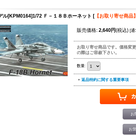
デル[KPM0164]1/72 Ｆ－１８Ｂホーネット
[
【お取り寄せ商品
販売価格
:
2,640円
(税込)
[
通
お取り寄せ商品です。価格変
の際はご容赦下さい。
数量
:
返品特約に関する重要事項
お
お