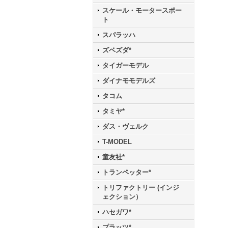
スケール・モータースポー
ト
スパラッハ
ズベズダ*
タイガーモデル
ダイナモモデルズ
タコム
タミヤ*
ダス・ヴェルク
T-MODEL
童友社*
トランペッター*
トリファクトリー (インジ
ェクション）
ハセガワ*
プラッツ*