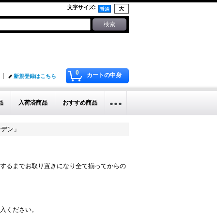
文字サイズ
:
0
カートの中身
新規登録はこちら
品
入荷済商品
おすすめ商品
ーデン」
するまでお取り置きになり全て揃ってからの
入ください。