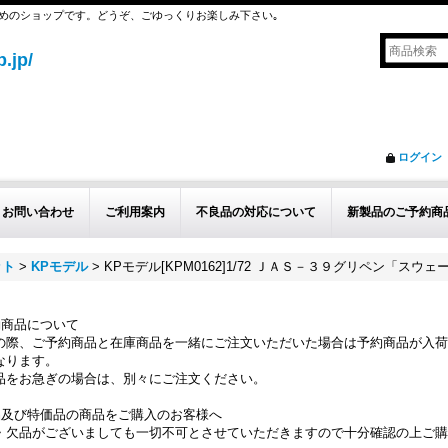
めのショップです。どうぞ、ごゆっくりお楽しみ下さい｡
.jp/
ログイン
お問い合わせ
ご利用案内
不良品の対応について
新製品のご予約商
ット
>
KPモデル
>
KPモデル[KPM0162]1/72 ＪＡＳ－３９グリペン「スウェ
約商品について
の際、ご予約商品と在庫商品を一緒にご注文いただいた場合は予約商品が入荷
なります。
品をお急ぎの場合は、別々にご注文ください。
品及び特価品の商品をご購入のお客様へ
・欠品がございましても一切不可とさせていただきますので十分確認の上ご購