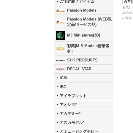
ご予約終了アイテム
[
通常
お取り
Passion Models
場合が
の際は
Passion Models (WEB限
定品/サービス品)
MJ Miniatures(3D)
彩葉(M.S Models情景素
材）
SHK PRODUCTS
DECAL STAR
ICM
IBG
アイラブキット
アオシマ*
アカデミー*
アスカモデル*
アミュージングホビー