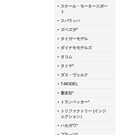
スケール・モータースポー
ト
スパラッハ
ズベズダ*
タイガーモデル
ダイナモモデルズ
タコム
タミヤ*
ダス・ヴェルク
T-MODEL
童友社*
トランペッター*
トリファクトリー (インジ
ェクション）
ハセガワ*
プラッツ*