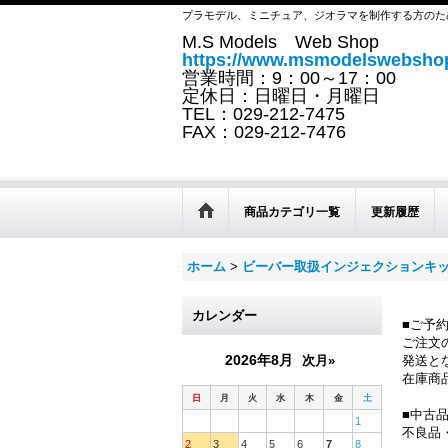
プラモデル、ミニチュア、ジオラマを制作する方のた
M.S Models Web Shop
https://www.msmodelswebshop
営業時間：9：00～17：00
定休日：日曜日・月曜日
TEL：029-212-7475
FAX：029-212-7476
商品カテゴリ一覧
更新履歴
ホーム
>
ビーバー取扱インジェクションキ
カレンダー
■ご予
ご注文
2026年8月
次月»
発送と
在庫商
日
月
火
水
木
金
土
■中古
1
不良品
2
3
4
5
6
7
8