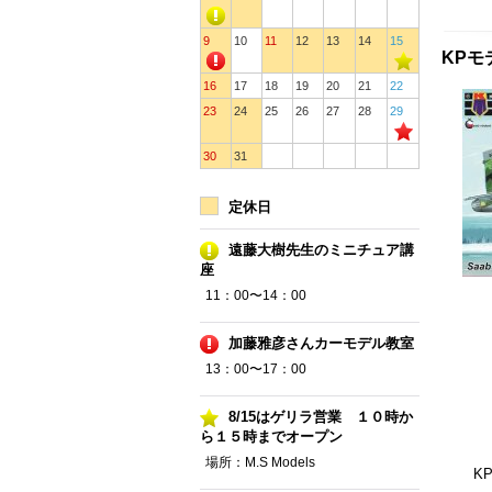
9
10
11
12
13
14
15
KPモ
16
17
18
19
20
21
22
23
24
25
26
27
28
29
30
31
定休日
遠藤大樹先生のミニチュア講
座
11：00〜14：00
加藤雅彦さんカーモデル教室
13：00〜17：00
8/15はゲリラ営業 １０時か
ら１５時までオープン
場所：M.S Models
K