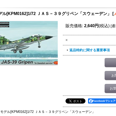
デル[KPM0162]1/72 ＪＡＳ－３９グリペン「スウェーデン」
[
販売価格
:
2,640円
(税込)
[
通
×
返品特約に関する重要事項
お
お
Facebookでシェア
Pモデル[KPM0162]1/72 ＪＡＳ－３９グリペン「スウェーデン」