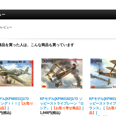
ュー
のレビュー
商品を買った人は、こんな商品も買っています
ル[KPM0031]1/72
KPモデル[KPM0182]1/72 ソ
KPモデル[KPM018
タングＩＩＩ
[
【お取り
ッピーストライプレーン「ロ
ッピーストライプ
商品】
]
シア」
[
【お取り寄せ商品】
]
ランス」
[
【お取
4円
(税込)
1,848円
(税込)
品】
]