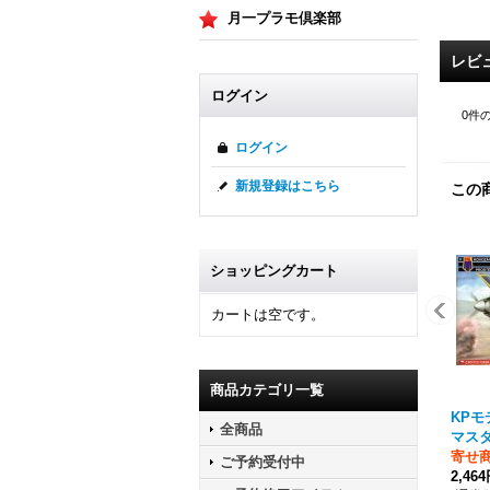
月一プラモ倶楽部
レビ
ログイン
0
件
ログイン
新規登録はこちら
この
ショッピングカート
カートは空です。
商品カテゴリ一覧
KPモデ
全商品
マス
寄せ
ご予約受付中
2,46