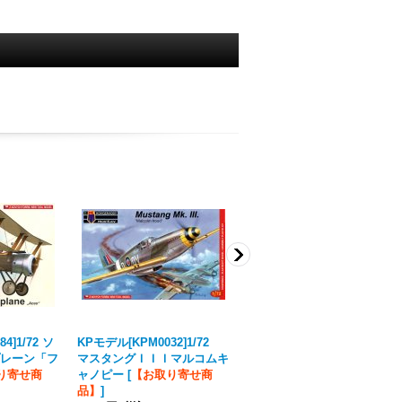
4]1/72 ソ
KPモデル[KPM0032]1/72
KPモデル[KPM0176]1/72 ス
レーン「フ
マスタングＩＩＩマルコムキ
ピットファイアＦＲ．ＩＸｃ
り寄せ商
ャノピー
[
【お取り寄せ商
[
【お取り寄せ商品】
]
品】
]
2,640円
(税込)