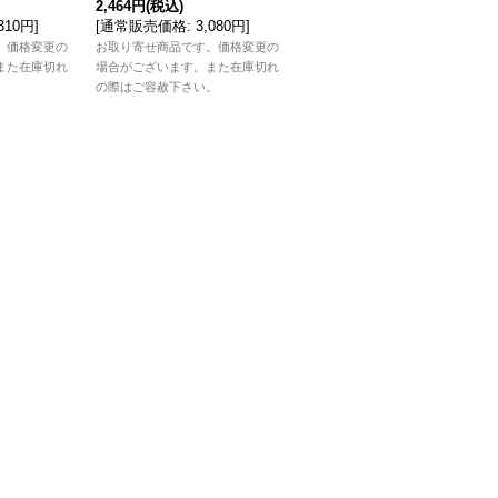
2,464円
(税込)
[
通常販売価格
:
3,300円
]
,310円
]
[
通常販売価格
:
3,080円
]
お取り寄せ商品です。価格変更の
。価格変更の
お取り寄せ商品です。価格変更の
場合がございます。また在庫切れ
また在庫切れ
場合がございます。また在庫切れ
の際はご容赦下さい。
。
の際はご容赦下さい。