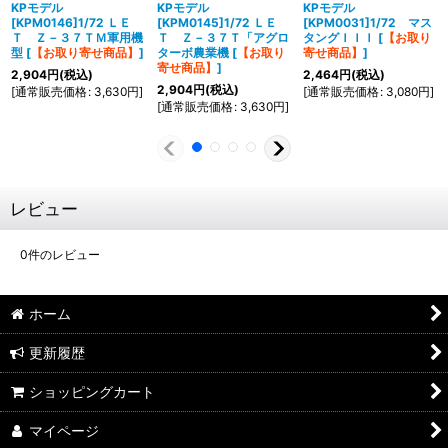
KPモデル
KPモデル
KPモデル
[KPM0146]1/72 ＬＥ
[KPM0145]1/72 ＬＥ
[KPM0031]1/72 マス
Ｔ Ｚ－３７ＴＭ軍用機
Ｔ Ｚ－３７Ｔ「アグロ
タングＩＩＩ
[
【お取り
型
[
【お取り寄せ商品】
]
ターボ農業機
[
【お取り
寄せ商品】
]
寄せ商品】
]
2,904
円
(税込)
2,464
円
(税込)
2,904
円
(税込)
[
通常販売価格
:
3,630
円
]
[
通常販売価格
:
3,080
円
]
[
通常販売価格
:
3,630
円
]
レビュー
0
件のレビュー
ホーム
更新履歴
ショッピングカート
マイページ