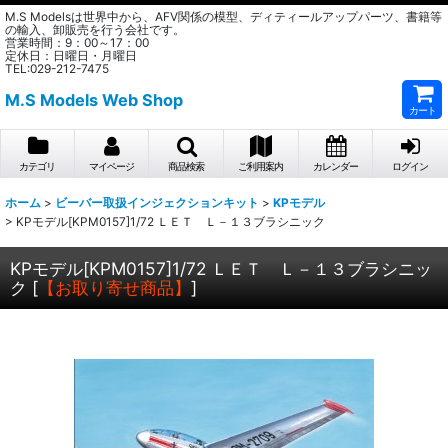
M.S Modelsは世界中から、AFV関係の模型、ディティールアップパーツ、書籍等
の輸入、卸販売を行う会社です。
営業時間：9：00～17：00
定休日：日曜日・月曜日
TEL:029-212-7475
M.S Models Web Shop
カート
カテゴリ
マイページ
商品検索
ご利用案内
カレンダー
ログイン
ホーム
>
ビーバー取扱インジェクションキット
>
KPモデル
>
KPモデル[KPM0157]1/72 ＬＥＴ Ｌ－１３ブラシニック
KPモデル[KPM0157]1/72 ＬＥＴ Ｌ－１３ブラシニッ
ク
[
【お取り寄せ商品】
]