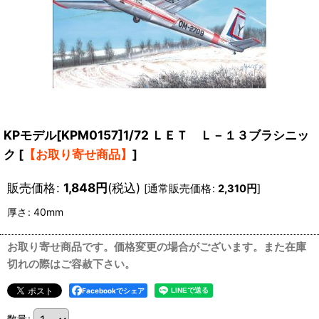
KPモデル[KPM0157]1/72 ＬＥＴ Ｌ－１３ブラシニッ
ク
[
【お取り寄せ商品】
]
販売価格
:
1,848
円
(税込)
[
通常販売価格
:
2,310
円
]
厚さ
:
40mm
お取り寄せ商品です。価格変更の場合がございます。また在庫
切れの際はご容赦下さい。
Facebookでシェア
数量
: