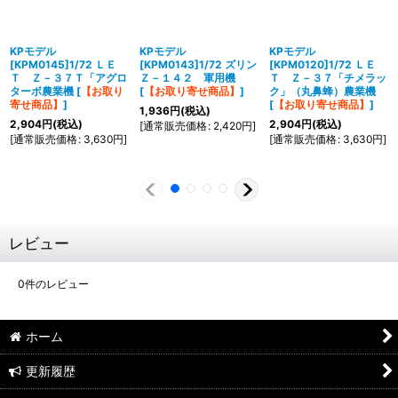
KPモデル
KPモデル
KPモデル
[KPM0145]1/72 ＬＥ
[KPM0143]1/72 ズリン
[KPM0120]1/72 ＬＥ
Ｔ Ｚ－３７Ｔ「アグロ
Ｚ－１４２ 軍用機
Ｔ Ｚ－３７「チメラッ
ターボ農業機
[
【お取り
[
【お取り寄せ商品】
]
ク」（丸鼻蜂）農業機
寄せ商品】
]
[
【お取り寄せ商品】
]
1,936
円
(税込)
2,904
円
(税込)
2,904
円
(税込)
[
通常販売価格
:
2,420
円
]
[
通常販売価格
:
3,630
円
]
[
通常販売価格
:
3,630
円
]
レビュー
0
件のレビュー
ホーム
更新履歴