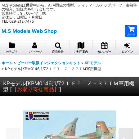
M.S Modelsは世界中から、AFV関係の模型、ディティールアップパーツ、書籍等
の輸入、卸販売を行う会社です。
営業時間：9：00～17：00
定休日：日曜日・月曜日
TEL:029-212-7475
M.S Models Web Shop
カート
カテゴリ
マイページ
商品検索
ご利用案内
カレンダー
ログイン
ホーム
>
ビーバー取扱インジェクションキット
>
KPモデル
>
KPモデル[KPM0146]1/72 ＬＥＴ Ｚ－３７ＴＭ軍用機型
KPモデル[KPM0146]1/72 ＬＥＴ Ｚ－３７ＴＭ軍用機
型
[
【お取り寄せ商品】
]