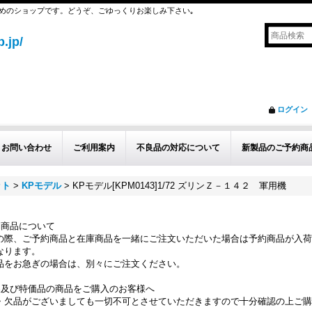
めのショップです。どうぞ、ごゆっくりお楽しみ下さい｡
.jp/
ログイン
お問い合わせ
ご利用案内
不良品の対応について
新製品のご予約商
ット
>
KPモデル
>
KPモデル[KPM0143]1/72 ズリンＺ－１４２ 軍用機
約商品について
の際、ご予約商品と在庫商品を一緒にご注文いただいた場合は予約商品が入荷
なります。
品をお急ぎの場合は、別々にご注文ください。
品及び特価品の商品をご購入のお客様へ
・欠品がございましても一切不可とさせていただきますので十分確認の上ご購