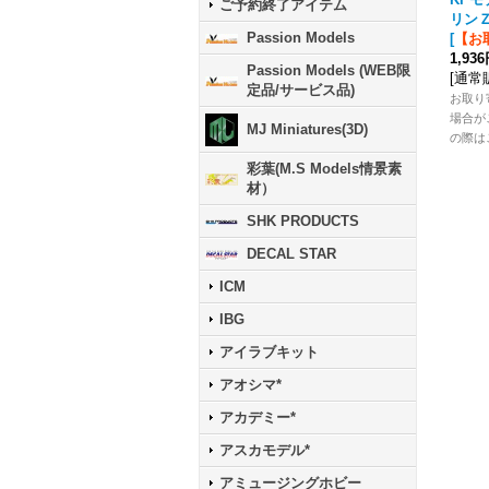
ご予約終了アイテム
リン
Passion Models
[
【お
1,93
Passion Models (WEB限
[
通常
定品/サービス品)
お取り
場合が
MJ Miniatures(3D)
の際は
彩葉(M.S Models情景素
材）
SHK PRODUCTS
DECAL STAR
ICM
IBG
アイラブキット
アオシマ*
アカデミー*
アスカモデル*
アミュージングホビー