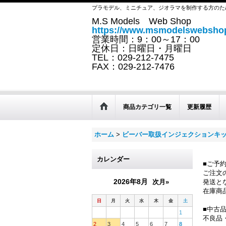
プラモデル、ミニチュア、ジオラマを制作する方のた
M.S Models Web Shop
https://www.msmodelswebshop
営業時間：9：00～17：00
定休日：日曜日・月曜日
TEL：029-212-7475
FAX：029-212-7476
商品カテゴリ一覧
更新履歴
ホーム
>
ビーバー取扱インジェクションキ
カレンダー
■ご予
ご注文
2026年8月
次月»
発送と
在庫商
日
月
火
水
木
金
土
■中古
1
不良品
2
3
4
5
6
7
8