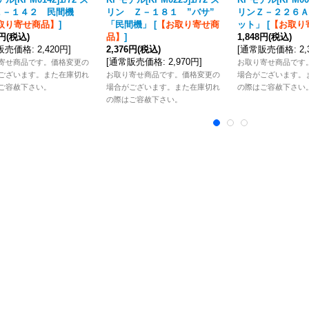
Ｚ－１４２ 民間機
リン Ｚ－１８１ ”バサ”
リンＺ－２２６Ａ
取り寄せ商品】
]
「民間機」
[
【お取り寄せ商
ット」
[
【お取り
6円
(税込)
品】
]
1,848円
(税込)
販売価格
:
2,420円
]
2,376円
(税込)
[
通常販売価格
:
2
[
通常販売価格
:
2,970円
]
寄せ商品です。価格変更の
お取り寄せ商品です
ございます。また在庫切れ
お取り寄せ商品です。価格変更の
場合がございます。
ご容赦下さい。
場合がございます。また在庫切れ
の際はご容赦下さい
の際はご容赦下さい。