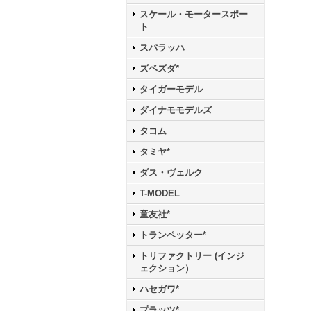
スケール・モータースポー
ト
スパラッハ
ズベズダ*
タイガーモデル
ダイナモモデルズ
タコム
タミヤ*
ダス・ヴェルク
T-MODEL
童友社*
トランペッター*
トリファクトリー (インジ
ェクション）
ハセガワ*
プラッツ*