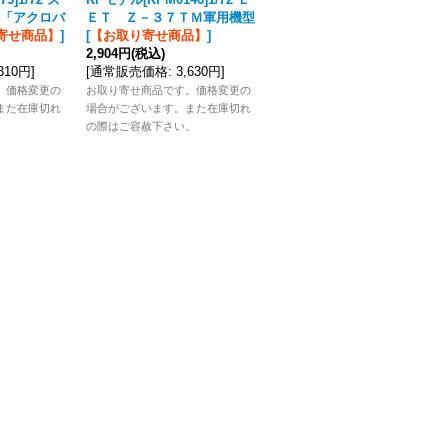
「アクロバ
ＥＴ Ｚ－３７ＴＭ軍用機型
リンＺ－５０Ｌアクロバット
寄せ商品】
]
[
【お取り寄せ商品】
]
機
[
【お取り寄せ商品】
]
2,904円
(税込)
2,992円
(税込)
,310円
]
[
通常販売価格
:
3,630円
]
[
通常販売価格
:
3,740円
]
。価格変更の
お取り寄せ商品です。価格変更の
お取り寄せ商品です。価格変更の
また在庫切れ
場合がございます。また在庫切れ
場合がございます。また在庫切れ
。
の際はご容赦下さい。
の際はご容赦下さい。