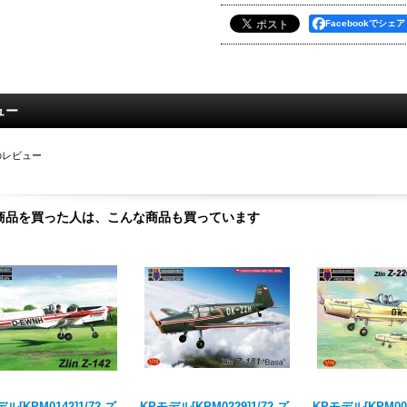
Facebookでシェア
ュー
のレビュー
商品を買った人は、こんな商品も買っています
ル[KPM0142]1/72 ズ
KPモデル[KPM0229]1/72 ズ
KPモデル[KPM007