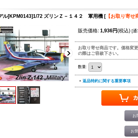
デル[KPM0143]1/72 ズリンＺ－１４２ 軍用機
[
【お取り寄せ
販売価格
:
1,936円
(税込)
[
通
お取り寄せ商品です。価格変
の際はご容赦下さい。
数量
:
返品特約に関する重要事項
お
お