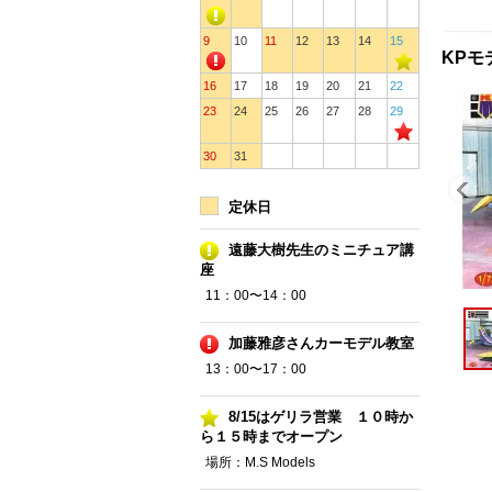
9
10
11
12
13
14
15
KPモ
16
17
18
19
20
21
22
23
24
25
26
27
28
29
30
31
定休日
遠藤大樹先生のミニチュア講
座
11：00〜14：00
加藤雅彦さんカーモデル教室
13：00〜17：00
8/15はゲリラ営業 １０時か
ら１５時までオープン
場所：M.S Models