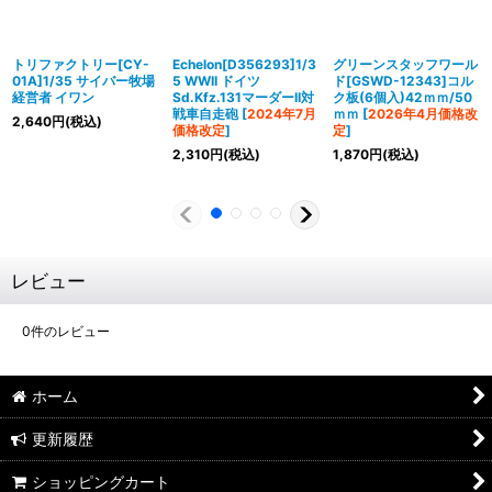
トリファクトリー[CY-
Echelon[D356293]1/3
グリーンスタッフワール
01A]1/35 サイバー牧場
5 WWII ドイツ
ド[GSWD-12343]コル
経営者 イワン
Sd.Kfz.131マーダーII対
ク板(6個入)42ｍｍ/50
戦車自走砲
[
2024年7月
ｍｍ
[
2026年4月価格改
2,640
円
(税込)
価格改定
]
定
]
2,310
円
(税込)
1,870
円
(税込)
レビュー
0
件のレビュー
ホーム
更新履歴
ショッピングカート