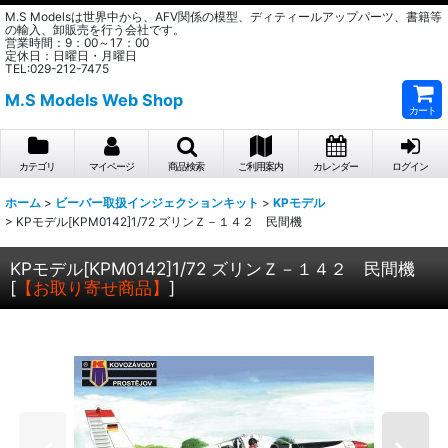
M.S Modelsは世界中から、AFV関係の模型、ディティールアップパーツ、書籍等
の輸入、卸販売を行う会社です。
営業時間：9：00～17：00
定休日：日曜日・月曜日
TEL:029-212-7475
M.S Models Web Shop
カート
カテゴリ
マイページ
商品検索
ご利用案内
カレンダー
ログイン
ホーム
>
ビーバー取扱インジェクションキット
>
KPモデル
>
KPモデル[KPM0142]1/72 ズリンＺ－１４２ 民間機
KPモデル[KPM0142]1/72 ズリンＺ－１４２ 民間機
[
【お取り寄せ商品】
]