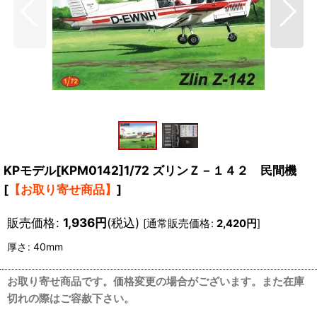
KPモデル[KPM0142]1/72 ズリンＺ－１４２ 民間機
[
【お取り寄せ商品】
]
販売価格
:
1,936
円
(税込)
[
通常販売価格
:
2,420
円
]
厚さ
:
40mm
お取り寄せ商品です。価格変更の場合がございます。また在庫
切れの際はご容赦下さい。