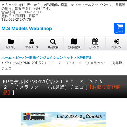
M.S Modelsは世界中から、AFV関係の模型、ディティールアップパーツ、書籍等
の輸入、卸販売を行う会社です。
営業時間：9：00～17：00
定休日：日曜日・月曜日
TEL:029-212-7475
M.S Models Web Shop
カート
カテゴリ
マイページ
商品検索
ご利用案内
カレンダー
ログイン
ホーム
>
ビーバー取扱インジェクションキット
>
KPモデル
>
KPモデル[KPM0129]1/72 ＬＥＴ Ｚ－３７Ａ－２ ”チメラック” （丸鼻蜂）
チェコ
KPモデル[KPM0129]1/72 ＬＥＴ Ｚ－３７Ａ－
２ ”チメラック” （丸鼻蜂）チェコ
[
【お取り寄せ商
品】
]