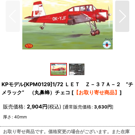
KPモデル[KPM0129]1/72 ＬＥＴ Ｚ－３７Ａ－２ ”チ
メラック” （丸鼻蜂）チェコ
[
【お取り寄せ商品】
]
販売価格
:
2,904
円
(税込)
[
通常販売価格
:
3,630
円
]
厚さ
:
40mm
お取り寄せ商品です。価格変更の場合がございます。また在庫