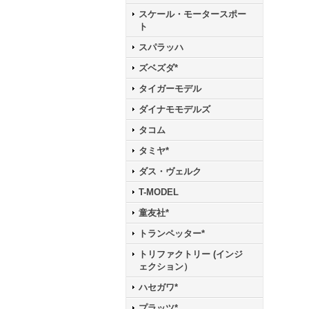
スケール・モータースポー
ト
スパラッハ
ズベズダ*
タイガーモデル
ダイナモモデルズ
タコム
タミヤ*
ダス・ヴェルク
T-MODEL
童友社*
トランペッター*
トリファクトリー (インジ
ェクション）
ハセガワ*
プラッツ*