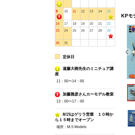
9
10
11
12
13
14
15
KPモ
16
17
18
19
20
21
22
23
24
25
26
27
28
29
30
31
定休日
遠藤大樹先生のミニチュア講
座
11：00〜14：00
加藤雅彦さんカーモデル教室
13：00〜17：00
8/15はゲリラ営業 １０時か
ら１５時までオープン
場所：M.S Models