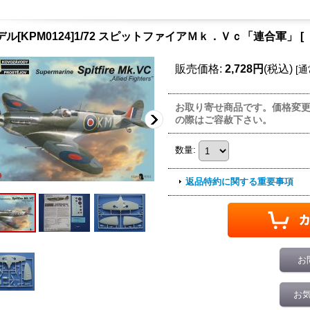
デル[KPM0124]1/72 スピットファイアＭｋ．Ｖｃ「連合軍」
[
販売価格
:
2,728円
(税込)
[
通
お取り寄せ商品です。価格変
の際はご容赦下さい。
数量
:
返品特約に関する重要事項
お
お