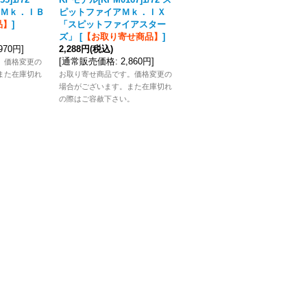
Ｍｋ．ＩＢ
ピットファイアＭｋ．ＩＸ
ピットファイアＭｋ．ＩＸｅ
品】
]
「スピットファイアスター
「ＲＡＦ」
[
【お取り寄せ商
ズ」
[
【お取り寄せ商品】
]
品】
]
,970円
]
2,288円
(税込)
2,376円
(税込)
[
通常販売価格
:
2,860円
]
[
通常販売価格
:
2,970円
]
。価格変更の
また在庫切れ
お取り寄せ商品です。価格変更の
お取り寄せ商品です。価格変更の
。
場合がございます。また在庫切れ
場合がございます。また在庫切れ
の際はご容赦下さい。
の際はご容赦下さい。