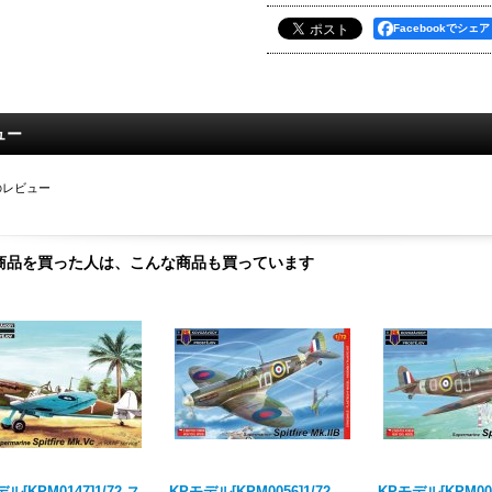
Facebookでシェア
ュー
のレビュー
商品を買った人は、こんな商品も買っています
ル[KPM0147]1/72 ス
KPモデル[KPM0056]1/72
KPモデル[KPM00