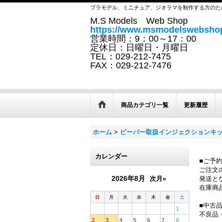
プラモデル、ミニチュア、ジオラマを制作する方のた
M.S Models Web Shop
https://www.msmodelswebshop
営業時間：9：00～17：00
定休日：日曜日・月曜日
TEL：029-212-7475
FAX：029-212-7476
商品カテゴリ一覧
更新履歴
ホーム
>
ビーバー取扱インジェクションキ
カレンダー
■ご予
ご注文
2026年8月
次月»
発送と
在庫商
日
月
火
水
木
金
土
■中古
1
不良品
2
3
4
5
6
7
8