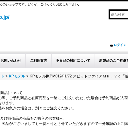
めのショップです。どうぞ、ごゆっくりお楽しみ下さい｡
.jp/
ログイン
お問い合わせ
ご利用案内
不良品の対応について
新製品のご予約商
ット
>
KPモデル
>
KPモデル[KPM0124]1/72 スピットファイアＭｋ．Ｖｃ「
約商品について
の際、ご予約商品と在庫商品を一緒にご注文いただいた場合は予約商品が入荷
なります。
品をお急ぎの場合は、別々にご注文ください。
品及び特価品の商品をご購入のお客様へ
・欠品がございましても一切不可とさせていただきますので十分確認の上ご購