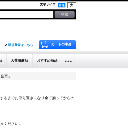
文字サイズ
:
0
カートの中身
新規登録はこちら
品
入荷済商品
おすすめ商品
連合軍」
するまでお取り置きになり全て揃ってからの
入ください。