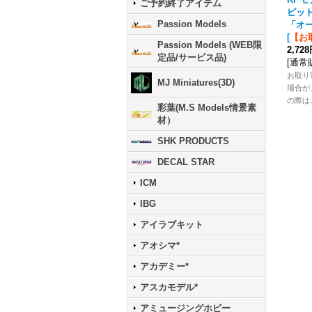
ご予約終了アイテム
ピッ
Passion Models
「オ
[
【お
Passion Models (WEB限
2,72
定品/サービス品)
[
通常
お取り
MJ Miniatures(3D)
場合が
の際は
彩葉(M.S Models情景素
材）
SHK PRODUCTS
DECAL STAR
ICM
IBG
アイラブキット
アオシマ*
アカデミー*
アスカモデル*
アミュージングホビー