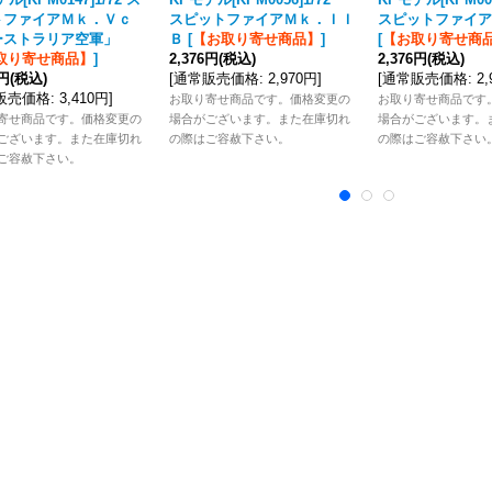
トファイアＭｋ．Ｖｃ
スピットファイアＭｋ．ＩＩ
スピットファイア
ーストラリア空軍」
Ｂ
[
【お取り寄せ商品】
]
[
【お取り寄せ商
取り寄せ商品】
]
2,376円
(税込)
2,376円
(税込)
8円
(税込)
[
通常販売価格
:
2,970円
]
[
通常販売価格
:
2
販売価格
:
3,410円
]
お取り寄せ商品です。価格変更の
お取り寄せ商品です
寄せ商品です。価格変更の
場合がございます。また在庫切れ
場合がございます。
ございます。また在庫切れ
の際はご容赦下さい。
の際はご容赦下さい
ご容赦下さい。