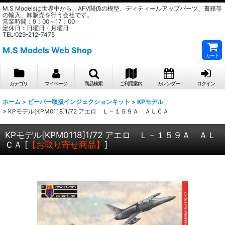
M.S Modelsは世界中から、AFV関係の模型、ディティールアップパーツ、書籍等
の輸入、卸販売を行う会社です。
営業時間：9：00～17：00
定休日：日曜日・月曜日
TEL:029-212-7475
M.S Models Web Shop
カート
カテゴリ
マイページ
商品検索
ご利用案内
カレンダー
ログイン
ホーム
>
ビーバー取扱インジェクションキット
>
KPモデル
>
KPモデル[KPM0118]1/72 アエロ Ｌ－１５９Ａ ＡＬＣＡ
KPモデル[KPM0118]1/72 アエロ Ｌ－１５９Ａ ＡＬ
ＣＡ
[
【お取り寄せ商品】
]