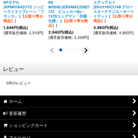
KPモデル
RS
エデュアルド
[KPM0184]1/72 ソッピ
MODELS[RSM92206]1
[EDU1145]1/48 グロー
ーストライプレーン「フ
/72 ビュッカーBu－
スターグラジエーターリ
ランス」
[
【お取り寄せ
131Dユングマン「外国
ミテット
[
【お取り寄せ
商品】
]
仕様」
[
【お取り寄せ商
商品】
]
品】
]
1,848
円
(税込)
3,960
円
(税込)
2,640
円
(税込)
[
通常販売価格
:
2,310
円
]
[
通常販売価格
:
4,950
円
]
[
通常販売価格
:
3,300
円
]
レビュー
0
件のレビュー
ホーム
更新履歴
ショッピングカート
マイページ