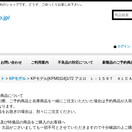
めのショップです。どうぞ、ごゆっくりお楽しみ下さい｡
.jp/
ログイン
お問い合わせ
ご利用案内
不良品の対応について
新製品のご予約商
ット
>
KPモデル
>
KPモデル[KPM0114]1/72 アエロ Ｌ－１５９Ｔ ＡＬＣ
約商品について
の際、ご予約商品と在庫商品を一緒にご注文いただいた場合は予約商品が入荷
なります。
品をお急ぎの場合は、別々にご注文ください。
品及び特価品の商品をご購入のお客様へ
・欠品がございましても一切不可とさせていただきますので十分確認の上ご購