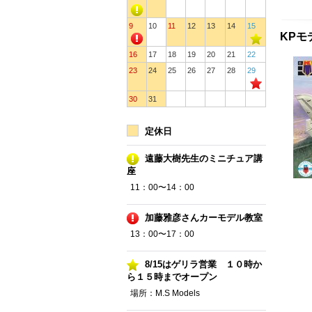
9
10
11
12
13
14
15
KPモ
16
17
18
19
20
21
22
23
24
25
26
27
28
29
30
31
定休日
遠藤大樹先生のミニチュア講
座
11：00〜14：00
加藤雅彦さんカーモデル教室
13：00〜17：00
8/15はゲリラ営業 １０時か
ら１５時までオープン
場所：M.S Models