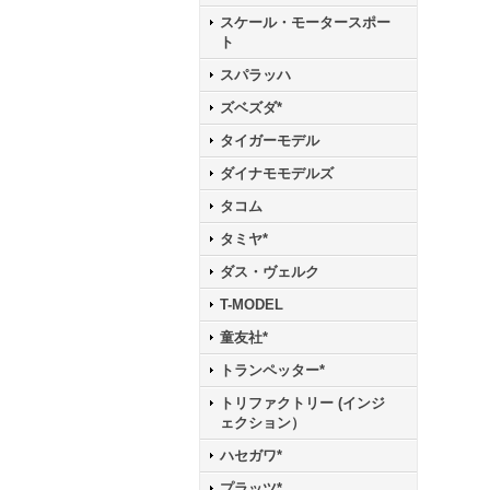
スケール・モータースポー
ト
スパラッハ
ズベズダ*
タイガーモデル
ダイナモモデルズ
タコム
タミヤ*
ダス・ヴェルク
T-MODEL
童友社*
トランペッター*
トリファクトリー (インジ
ェクション）
ハセガワ*
プラッツ*