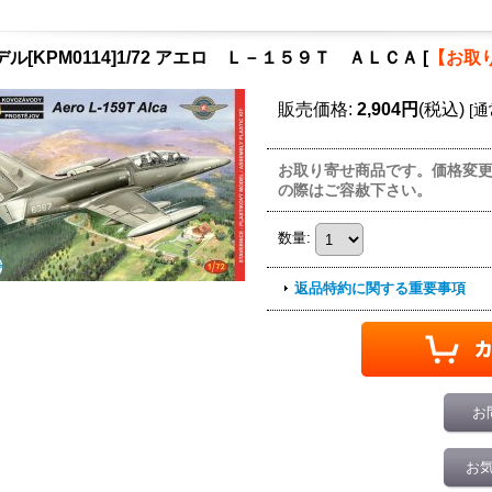
デル[KPM0114]1/72 アエロ Ｌ－１５９Ｔ ＡＬＣＡ
[
【お取
販売価格
:
2,904円
(税込)
[
通
お取り寄せ商品です。価格変
の際はご容赦下さい。
数量
:
返品特約に関する重要事項
お
お