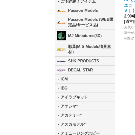
ご予約終了アイテム
エロ
Passion Models
Ａ
[
【
2,90
Passion Models (WEB限
[
通常
定品/サービス品)
お取り
場合が
MJ Miniatures(3D)
の際は
彩葉(M.S Models情景素
材）
SHK PRODUCTS
DECAL STAR
ICM
IBG
アイラブキット
アオシマ*
アカデミー*
アスカモデル*
アミュージングホビー