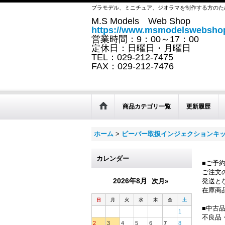
プラモデル、ミニチュア、ジオラマを制作する方のた
M.S Models Web Shop
https://www.msmodelswebshop
営業時間：9：00～17：00
定休日：日曜日・月曜日
TEL：029-212-7475
FAX：029-212-7476
商品カテゴリ一覧
更新履歴
ホーム
>
ビーバー取扱インジェクションキ
カレンダー
■ご予
ご注文
2026年8月
次月»
発送と
在庫商
日
月
火
水
木
金
土
■中古
1
不良品
2
3
4
5
6
7
8