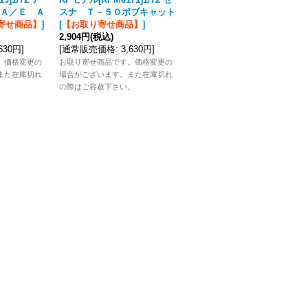
Ａ／Ｅ Ａ
スナ Ｔ－５０ボブキャット
マスタングＩＩＩ
[
【お取り
寄せ商品】
]
[
【お取り寄せ商品】
]
寄せ商品】
]
2,904円
(税込)
2,464円
(税込)
,630円
]
[
通常販売価格
:
3,630円
]
[
通常販売価格
:
3,080円
]
。価格変更の
お取り寄せ商品です。価格変更の
お取り寄せ商品です。価格変更の
また在庫切れ
場合がございます。また在庫切れ
場合がございます。また在庫切れ
。
の際はご容赦下さい。
の際はご容赦下さい。