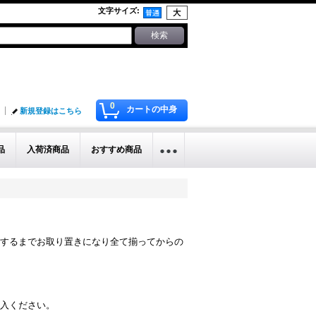
文字サイズ
:
0
カートの中身
新規登録はこちら
品
入荷済商品
おすすめ商品
Ａ
するまでお取り置きになり全て揃ってからの
入ください。