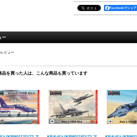
Facebookでシェア
ュー
のレビュー
商品を買った人は、こんな商品も買っています
ル[KPM0113]1/72 ア
KPモデル[KPM0118]1/72 ア
KPモデル[KPM011