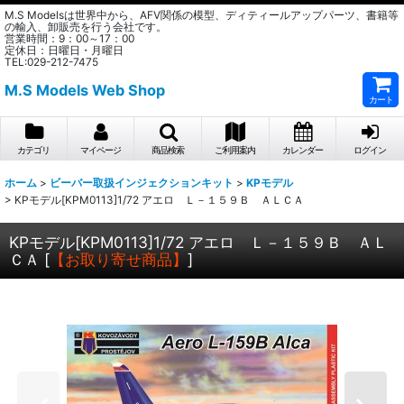
M.S Modelsは世界中から、AFV関係の模型、ディティールアップパーツ、書籍等
の輸入、卸販売を行う会社です。
営業時間：9：00～17：00
定休日：日曜日・月曜日
TEL:029-212-7475
M.S Models Web Shop
カート
カテゴリ
マイページ
商品検索
ご利用案内
カレンダー
ログイン
ホーム
>
ビーバー取扱インジェクションキット
>
KPモデル
>
KPモデル[KPM0113]1/72 アエロ Ｌ－１５９Ｂ ＡＬＣＡ
KPモデル[KPM0113]1/72 アエロ Ｌ－１５９Ｂ ＡＬ
ＣＡ
[
【お取り寄せ商品】
]