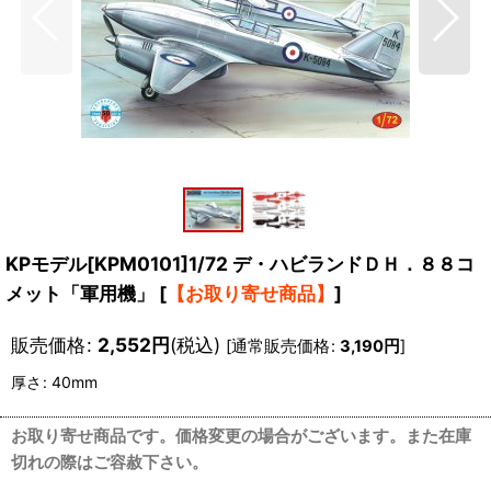
KPモデル[KPM0101]1/72 デ・ハビランドＤＨ．８８コ
メット「軍用機」
[
【お取り寄せ商品】
]
販売価格
:
2,552
円
(税込)
[
通常販売価格
:
3,190
円
]
厚さ
:
40mm
お取り寄せ商品です。価格変更の場合がございます。また在庫
切れの際はご容赦下さい。