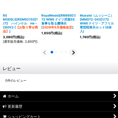
RS
RoyalModel[RM989]1/
Mussini（ムッシーニ）
MODELS[RSM92150]1
72 WWII ドイツ武装SS
[MM072-043]1/72
/72 ハインケル He－
食事を取る擲弾兵
WWII ドイツ・アフリカ
280V2
[
【お取り寄せ商
[
2026年5月価格改定
]
軍団戦車兵セット(6体
品】
]
入)
1,650
円
(税込)
3,080
円
(税込)
1,760
円
(税込)
[
通常販売価格
:
3,850
円
]
レビュー
0
件のレビュー
ホーム
更新履歴
ショッピングカート