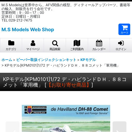
M.S Modelsは世界中から、AFV関係の模型、ディティールアップパーツ、書籍等
の輸入、卸販売を行う会社です。
営業時間：9：00～17：00
定休日：日曜日・月曜日
TEL:029-212-7475
M.S Models Web Shop
カート
カテゴリ
マイページ
商品検索
ご利用案内
カレンダー
ログイン
ホーム
>
ビーバー取扱インジェクションキット
>
KPモデル
>
KPモデル[KPM0101]1/72 デ・ハビランドＤＨ．８８コメット「軍用機」
KPモデル[KPM0101]1/72 デ・ハビランドＤＨ．８８コ
メット「軍用機」
[
【お取り寄せ商品】
]