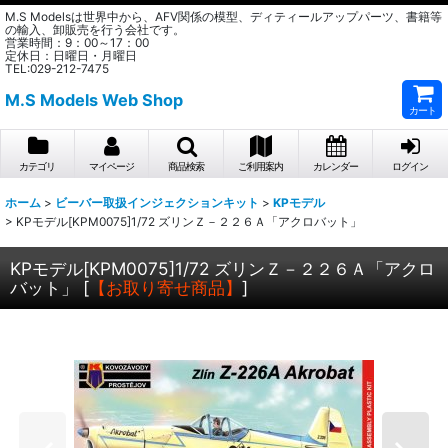
M.S Modelsは世界中から、AFV関係の模型、ディティールアップパーツ、書籍等
の輸入、卸販売を行う会社です。
営業時間：9：00～17：00
定休日：日曜日・月曜日
TEL:029-212-7475
M.S Models Web Shop
カート
カテゴリ
マイページ
商品検索
ご利用案内
カレンダー
ログイン
ホーム
>
ビーバー取扱インジェクションキット
>
KPモデル
>
KPモデル[KPM0075]1/72 ズリンＺ－２２６Ａ「アクロバット」
KPモデル[KPM0075]1/72 ズリンＺ－２２６Ａ「アクロ
バット」
[
【お取り寄せ商品】
]