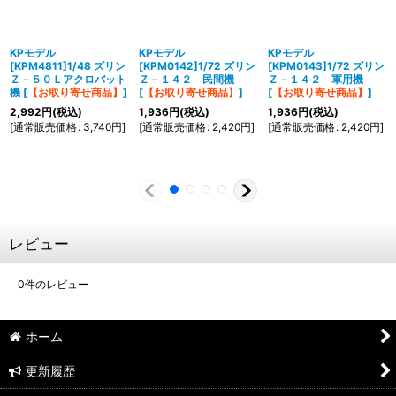
KPモデル
KPモデル
KPモデル
[KPM4811]1/48 ズリン
[KPM0142]1/72 ズリン
[KPM0143]1/72 ズリン
Ｚ－５０Ｌアクロバット
Ｚ－１４２ 民間機
Ｚ－１４２ 軍用機
機
[
【お取り寄せ商品】
]
[
【お取り寄せ商品】
]
[
【お取り寄せ商品】
]
2,992
円
(税込)
1,936
円
(税込)
1,936
円
(税込)
[
通常販売価格
:
3,740
円
]
[
通常販売価格
:
2,420
円
]
[
通常販売価格
:
2,420
円
]
レビュー
0
件のレビュー
ホーム
更新履歴