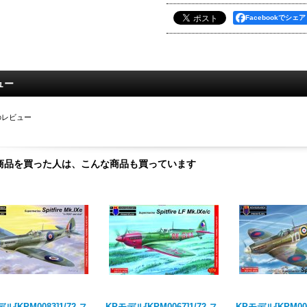
Facebookでシェア
ュー
のレビュー
商品を買った人は、こんな商品も買っています
ル[KPM0083]1/72 ス
KPモデル[KPM0067]1/72 ス
KPモデル[KPM00