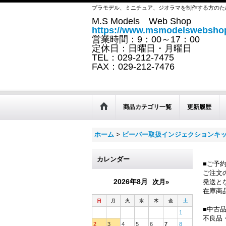
プラモデル、ミニチュア、ジオラマを制作する方のた
M.S Models Web Shop
https://www.msmodelswebshop
営業時間：9：00～17：00
定休日：日曜日・月曜日
TEL：029-212-7475
FAX：029-212-7476
商品カテゴリ一覧
更新履歴
ホーム
>
ビーバー取扱インジェクションキ
カレンダー
■ご予
ご注文
2026年8月
次月»
発送と
在庫商
日
月
火
水
木
金
土
■中古
1
不良品
2
3
4
5
6
7
8