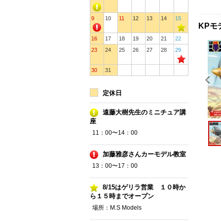
9
10
11
12
13
14
15
KPモ
16
17
18
19
20
21
22
23
24
25
26
27
28
29
30
31
定休日
遠藤大樹先生のミニチュア講
座
11：00〜14：00
加藤雅彦さんカーモデル教室
13：00〜17：00
8/15はゲリラ営業 １０時か
ら１５時までオープン
場所：M.S Models