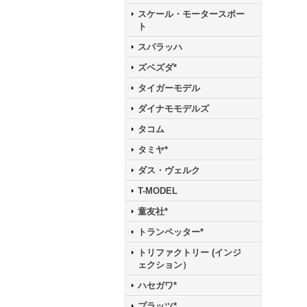
スケール・モータースポー
ト
スパラッハ
ズベズダ*
タイガーモデル
ダイナモモデルズ
タコム
タミヤ*
ダス・ヴェルク
T-MODEL
童友社*
トランペッター*
トリファクトリー (インジ
ェクション）
ハセガワ*
プラッツ*