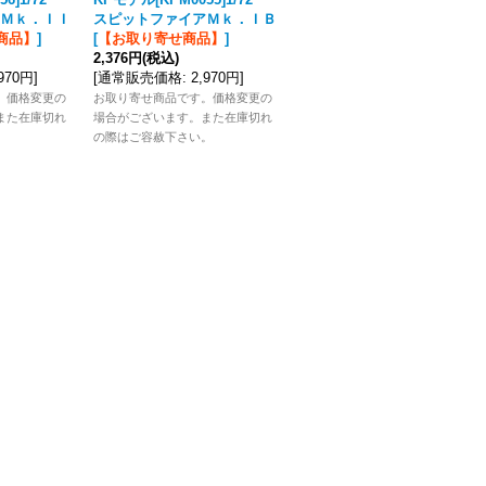
Ｍｋ．ＩＩ
スピットファイアＭｋ．ＩＢ
ピットファイアＭｋ．ＩＸ
商品】
]
[
【お取り寄せ商品】
]
「スピットファイアスター
2,376円
(税込)
ズ」
[
【お取り寄せ商品】
]
,970円
]
[
通常販売価格
:
2,970円
]
2,288円
(税込)
[
通常販売価格
:
2,860円
]
。価格変更の
お取り寄せ商品です。価格変更の
また在庫切れ
場合がございます。また在庫切れ
お取り寄せ商品です。価格変更の
。
の際はご容赦下さい。
場合がございます。また在庫切れ
の際はご容赦下さい。