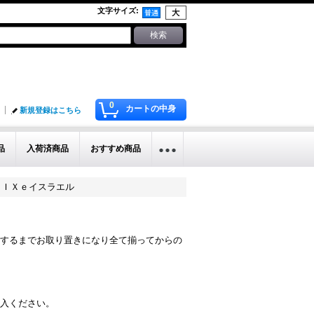
文字サイズ
:
0
カートの中身
新規登録はこちら
品
入荷済商品
おすすめ商品
ｋ．ＩＸｅイスラエル
するまでお取り置きになり全て揃ってからの
入ください。