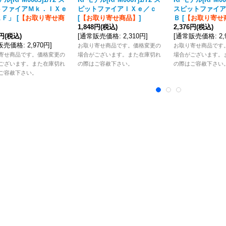
トファイアＭｋ．ＩＸｅ
ピットファイアＩＸｅ／ｃ
スピットファイア
ＡＦ」
[
【お取り寄せ商
[
【お取り寄せ商品】
]
Ｂ
[
【お取り寄せ
1,848円
(税込)
2,376円
(税込)
6円
(税込)
[
通常販売価格
:
2,310円
]
[
通常販売価格
:
2
販売価格
:
2,970円
]
お取り寄せ商品です。価格変更の
お取り寄せ商品です
寄せ商品です。価格変更の
場合がございます。また在庫切れ
場合がございます。
ございます。また在庫切れ
の際はご容赦下さい。
の際はご容赦下さい
ご容赦下さい。