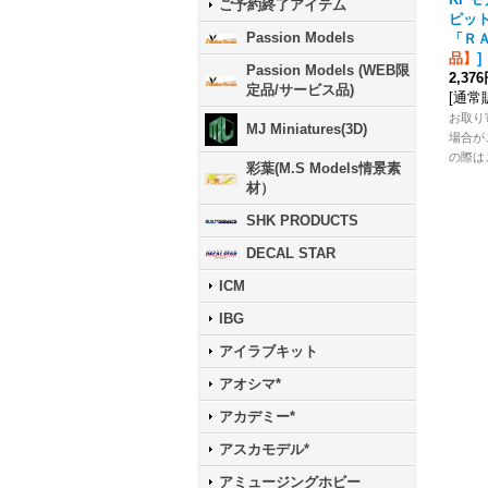
ご予約終了アイテム
ピッ
Passion Models
「Ｒ
品】
]
Passion Models (WEB限
2,37
定品/サービス品)
[
通常
お取り
MJ Miniatures(3D)
場合が
の際は
彩葉(M.S Models情景素
材）
SHK PRODUCTS
DECAL STAR
ICM
IBG
アイラブキット
アオシマ*
アカデミー*
アスカモデル*
アミュージングホビー