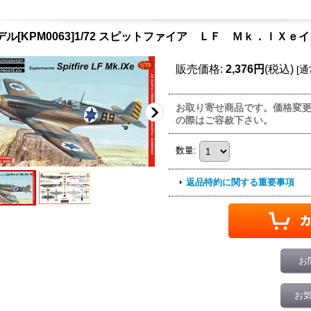
デル[KPM0063]1/72 スピットファイア ＬＦ Ｍｋ．ＩＸｅ
販売価格
:
2,376円
(税込)
[
通
お取り寄せ商品です。価格変
の際はご容赦下さい。
数量
:
返品特約に関する重要事項
お
お