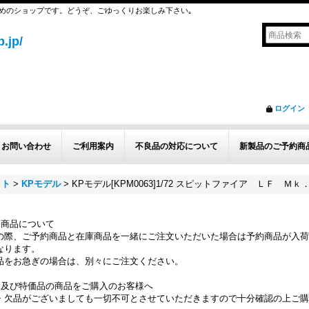
めのショップです。どうぞ、ごゆっくりお楽しみ下さい｡
.jp/
ログイン
お問い合わせ
ご利用案内
不良品の対応について
新製品のご予約商
ット
>
KPモデル
>
KPモデル[KPM0063]1/72 スピットファイア ＬＦ Ｍ
約商品について
の際、ご予約商品と在庫商品を一緒にご注文いただいた場合は予約商品が入荷
なります。
品をお急ぎの場合は、別々にご注文ください。
品及び特価品の商品をご購入のお客様へ
・欠品がございましても一切不可とさせていただきますので十分確認の上ご購