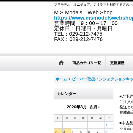
プラモデル、ミニチュア、ジオラマを制作する方のた
M.S Models Web Shop
https://www.msmodelswebshop
営業時間：9：00～17：00
定休日：日曜日・月曜日
TEL：029-212-7475
FAX：029-212-7476
商品カテゴリ一覧
更新履歴
ホーム
>
ビーバー取扱インジェクションキ
カレンダー
■ご予
ご注文
2026年8月
次月»
発送と
在庫商
日
月
火
水
木
金
土
■中古
1
不良品
2
3
4
5
6
7
8