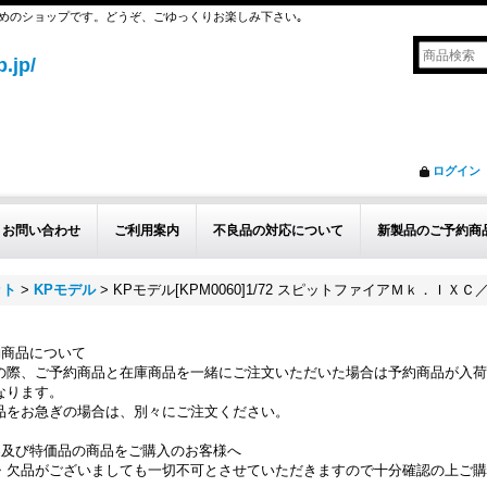
めのショップです。どうぞ、ごゆっくりお楽しみ下さい｡
.jp/
ログイン
お問い合わせ
ご利用案内
不良品の対応について
新製品のご予約商
ット
>
KPモデル
>
KPモデル[KPM0060]1/72 スピットファイアＭｋ．ＩＸ
約商品について
の際、ご予約商品と在庫商品を一緒にご注文いただいた場合は予約商品が入荷
なります。
品をお急ぎの場合は、別々にご注文ください。
品及び特価品の商品をご購入のお客様へ
・欠品がございましても一切不可とさせていただきますので十分確認の上ご購