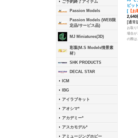
ご予約終了アイテム
ピッ
Passion Models
[
【お
2,64
Passion Models (WEB限
[
通常
定品/サービス品)
お取り
場合が
MJ Miniatures(3D)
の際は
彩葉(M.S Models情景素
材）
SHK PRODUCTS
DECAL STAR
ICM
IBG
アイラブキット
アオシマ*
アカデミー*
アスカモデル*
アミュージングホビー