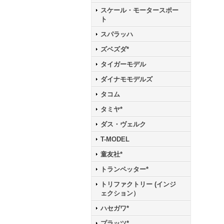
スケール・モータースポー
ト
スパラッハ
ズベズダ*
タイガーモデル
ダイナモモデルズ
タコム
タミヤ*
ダス・ヴェルク
T-MODEL
童友社*
トランペッター*
トリファクトリー (インジ
ェクション）
ハセガワ*
プラッツ*