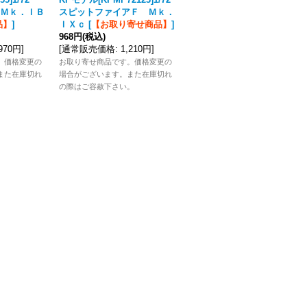
Ｍｋ．ＩＢ
スピットファイアＦ Ｍｋ．
スピットファイアＭｋ．Ｉ
品】
]
ＩＸｃ
[
【お取り寄せ商品】
]
Ｘｃ「エウゲニウシュ・ホル
968円
(税込)
バチェ
[
【お取り寄せ商品】
]
,970円
]
[
通常販売価格
:
1,210円
]
1,232円
(税込)
[
通常販売価格
:
1,540円
]
。価格変更の
お取り寄せ商品です。価格変更の
また在庫切れ
場合がございます。また在庫切れ
お取り寄せ商品です。価格変更の
。
の際はご容赦下さい。
場合がございます。また在庫切れ
の際はご容赦下さい。