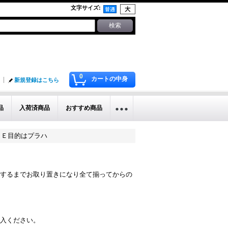
文字サイズ
:
0
カートの中身
新規登録はこちら
品
入荷済商品
おすすめ商品
Ｃ／Ｅ目的はプラハ
するまでお取り置きになり全て揃ってからの
入ください。