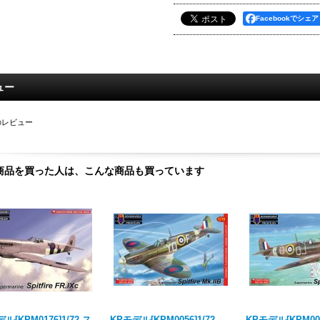
Facebookでシェア
ュー
のレビュー
商品を買った人は、こんな商品も買っています
ル[KPM0176]1/72 ス
KPモデル[KPM0056]1/72
KPモデル[KPM00