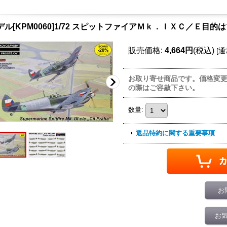
デル[KPM0060]1/72 スピットファイアＭｋ．ＩＸＣ／Ｅ目的
販売価格
:
4,664円
(税込)
[
通
お取り寄せ商品です。価格変
の際はご容赦下さい。
数量
:
返品特約に関する重要事項
お
お