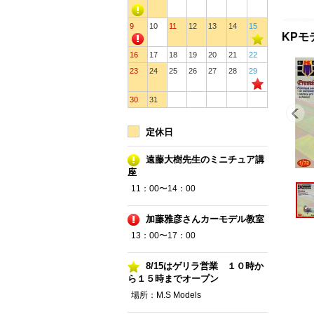
9
10
11
12
13
14
15
KPモ
16
17
18
19
20
21
22
23
24
25
26
27
28
29
30
31
定休日
遠藤大樹先生のミニチュア講
座
11：00〜14：00
加藤雅彦さんカーモデル教室
13：00〜17：00
8/15はゲリラ営業 １０時か
ら１５時までオープン
場所：M.S Models