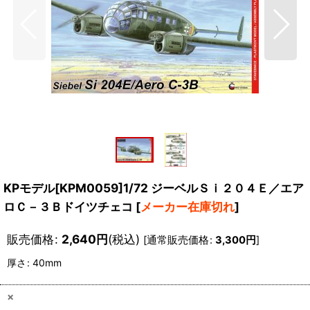
KPモデル[KPM0059]1/72 ジーベルＳｉ２０４Ｅ／エア
ロＣ－３Ｂドイツチェコ
[
メーカー在庫切れ
]
販売価格
:
2,640
円
(税込)
[
通常販売価格
:
3,300
円
]
厚さ
:
40mm
×