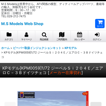
M.S Modelsは世界中から、AFV関係の模型、ディティールアップパーツ、書籍等
の輸入、卸販売を行う会社です。
営業時間：9：00～17：00
定休日：日曜日・月曜日
TEL:029-212-7475
M.S Models Web Shop
カート
カテゴリ
マイページ
商品検索
ご利用案内
カレンダー
ログイン
ホーム
>
ビーバー取扱インジェクションキット
>
KPモデル
>
KPモデル[KPM0059]1/72 ジーベルＳｉ２０４Ｅ／エアロＣ－３Ｂドイツチェ
コ
KPモデル[KPM0059]1/72 ジーベルＳｉ２０４Ｅ／エア
ロＣ－３Ｂドイツチェコ
[
メーカー在庫切れ
]