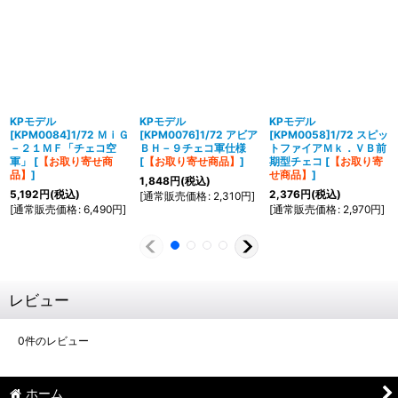
KPモデル
KPモデル
KPモデル
[KPM0084]1/72 ＭｉＧ
[KPM0076]1/72 アビア
[KPM0058]1/72 スピッ
－２１ＭＦ「チェコ空
ＢＨ－９チェコ軍仕様
トファイアＭｋ．ＶＢ前
軍」
[
【お取り寄せ商
[
【お取り寄せ商品】
]
期型チェコ
[
【お取り寄
品】
]
せ商品】
]
1,848
円
(税込)
5,192
円
(税込)
2,376
円
(税込)
[
通常販売価格
:
2,310
円
]
[
通常販売価格
:
6,490
円
]
[
通常販売価格
:
2,970
円
]
レビュー
0
件のレビュー
ホーム