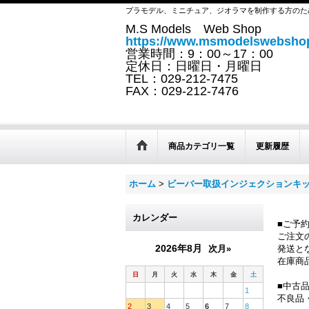
プラモデル、ミニチュア、ジオラマを制作する方のた
M.S Models Web Shop
https://www.msmodelswebshop
営業時間：9：00～17：00
定休日：日曜日・月曜日
TEL：029-212-7475
FAX：029-212-7476
商品カテゴリ一覧
更新履歴
ホーム
>
ビーバー取扱インジェクションキ
カレンダー
■ご予
ご注文
2026年8月
次月»
発送と
在庫商
日
月
火
水
木
金
土
■中古
1
不良品
2
3
4
5
6
7
8