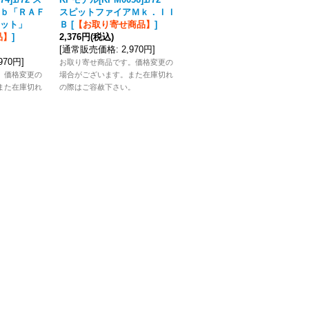
ｂ「ＲＡＦ
スピットファイアＭｋ．ＩＩ
スピットファイアＭｋ．ＩＢ
ット」
Ｂ
[
【お取り寄せ商品】
]
[
【お取り寄せ商品】
]
品】
]
2,376円
(税込)
2,376円
(税込)
[
通常販売価格
:
2,970円
]
[
通常販売価格
:
2,970円
]
,970円
]
お取り寄せ商品です。価格変更の
お取り寄せ商品です。価格変更の
。価格変更の
場合がございます。また在庫切れ
場合がございます。また在庫切れ
また在庫切れ
の際はご容赦下さい。
の際はご容赦下さい。
。