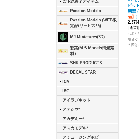
ご予約終了アイテム
ピッ
Passion Models
期型
品】
]
Passion Models (WEB限
2,37
定品/サービス品)
[
通常
お取り
MJ Miniatures(3D)
場合が
の際は
彩葉(M.S Models情景素
材）
SHK PRODUCTS
DECAL STAR
ICM
IBG
アイラブキット
アオシマ*
アカデミー*
アスカモデル*
アミュージングホビー