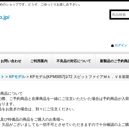
めのショップです。どうぞ、ごゆっくりお楽しみ下さい｡
.jp/
ログイン
お問い合わせ
ご利用案内
不良品の対応について
新製品のご予約商
ット
>
KPモデル
>
KPモデル[KPM0057]1/72 スピットファイアＭｋ．ＶＢ
約商品について
の際、ご予約商品と在庫商品を一緒にご注文いただいた場合は予約商品が入荷
なります。
品をお急ぎの場合は、別々にご注文ください。
品及び特価品の商品をご購入のお客様へ
・欠品がございましても一切不可とさせていただきますので十分確認の上ご購