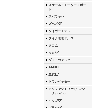
スケール・モータースポー
ト
スパラッハ
ズベズダ*
タイガーモデル
ダイナモモデルズ
タコム
タミヤ*
ダス・ヴェルク
T-MODEL
童友社*
トランペッター*
トリファクトリー (インジ
ェクション）
ハセガワ*
プラッツ*