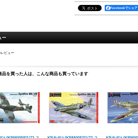
Facebookでシェア
ュー
のレビュー
商品を買った人は、こんな商品も買っています
ル[KPM0058]1/72 ス
KPモデル[KPM0083]1/72 ス
KPモデル[KPM007