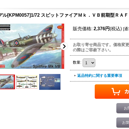
デル[KPM0057]1/72 スピットファイアＭｋ．ＶＢ前期型ＲＡＦ
販売価格
:
2,376円
(税込)
[
通
お取り寄せ商品です。価格変
の際はご容赦下さい。
数量
:
返品特約に関する重要事項
お
お