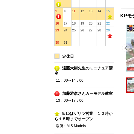
9
10
11
12
13
14
15
KPモ
16
17
18
19
20
21
22
23
24
25
26
27
28
29
30
31
定休日
遠藤大樹先生のミニチュア講
座
11：00〜14：00
加藤雅彦さんカーモデル教室
13：00〜17：00
8/15はゲリラ営業 １０時か
ら１５時までオープン
場所：M.S Models