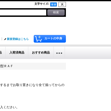
文字サイズ
:
0
カートの中身
新規登録はこちら
品
入荷済商品
おすすめ商品
前期型ＲＡＦ
するまでお取り置きになり全て揃ってからの
入ください。