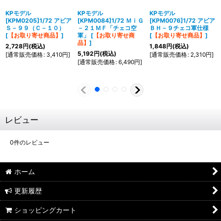
KPモデル
KPモデル
KPモデル
[KPM0205]1/72 アビア
[KPM0084]1/72 ＭｉＧ
[KPM0076]1/72 アビア
Ｓ－９９（Ｃ－１０）
－２１ＭＦ「チェコ空
ＢＨ－９チェコ軍仕様
[
【お取り寄せ商品】
]
軍」
[
【お取り寄せ商
[
【お取り寄せ商品】
]
品】
]
2,728
円
(税込)
1,848
円
(税込)
5,192
円
(税込)
[
通常販売価格
:
3,410
円
]
[
通常販売価格
:
2,310
円
]
[
通常販売価格
:
6,490
円
]
レビュー
0
件のレビュー
ホーム
更新履歴
ショッピングカート