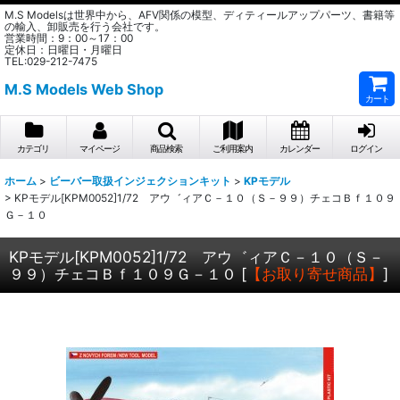
M.S Modelsは世界中から、AFV関係の模型、ディティールアップパーツ、書籍等
の輸入、卸販売を行う会社です。
営業時間：9：00～17：00
定休日：日曜日・月曜日
TEL:029-212-7475
M.S Models Web Shop
カート
カテゴリ
マイページ
商品検索
ご利用案内
カレンダー
ログイン
ホーム
>
ビーバー取扱インジェクションキット
>
KPモデル
>
KPモデル[KPM0052]1/72 アウ゛ィアＣ－１０（Ｓ－９９）チェコＢｆ１０９
Ｇ－１０
KPモデル[KPM0052]1/72 アウ゛ィアＣ－１０（Ｓ－
９９）チェコＢｆ１０９Ｇ－１０
[
【お取り寄せ商品】
]