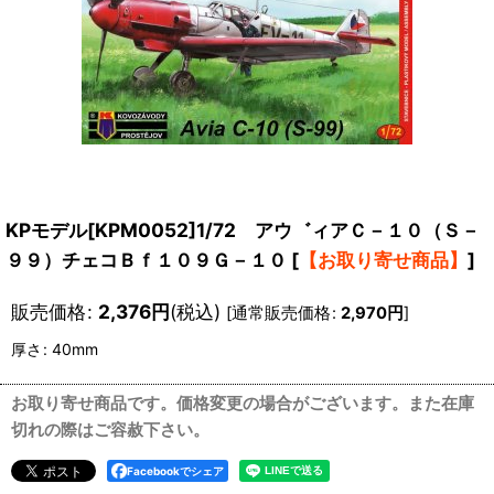
KPモデル[KPM0052]1/72 アウ゛ィアＣ－１０（Ｓ－
９９）チェコＢｆ１０９Ｇ－１０
[
【お取り寄せ商品】
]
販売価格
:
2,376
円
(税込)
[
通常販売価格
:
2,970
円
]
厚さ
:
40mm
お取り寄せ商品です。価格変更の場合がございます。また在庫
切れの際はご容赦下さい。
Facebookでシェア