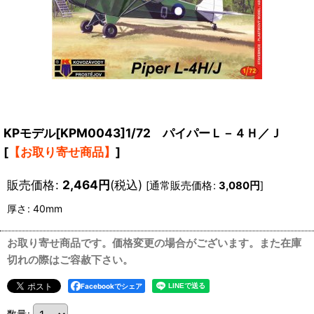
KPモデル[KPM0043]1/72 パイパーＬ－４Ｈ／Ｊ
[
【お取り寄せ商品】
]
販売価格
:
2,464
円
(税込)
[
通常販売価格
:
3,080
円
]
厚さ
:
40mm
お取り寄せ商品です。価格変更の場合がございます。また在庫
切れの際はご容赦下さい。
Facebookでシェア
数量
: