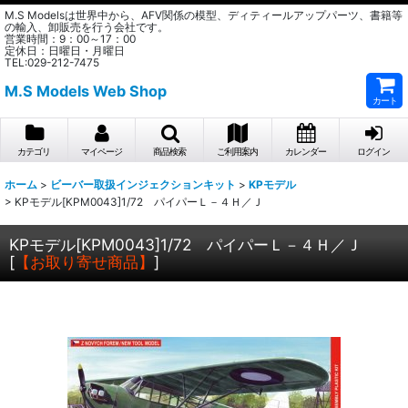
M.S Modelsは世界中から、AFV関係の模型、ディティールアップパーツ、書籍等
の輸入、卸販売を行う会社です。
営業時間：9：00～17：00
定休日：日曜日・月曜日
TEL:029-212-7475
M.S Models Web Shop
カート
カテゴリ
マイページ
商品検索
ご利用案内
カレンダー
ログイン
ホーム
>
ビーバー取扱インジェクションキット
>
KPモデル
>
KPモデル[KPM0043]1/72 パイパーＬ－４Ｈ／Ｊ
KPモデル[KPM0043]1/72 パイパーＬ－４Ｈ／Ｊ
[
【お取り寄せ商品】
]