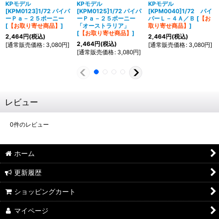
KPモデル
KPモデル
KPモデル
[KPM0123]1/72 パイパ
[KPM0125]1/72 パイパ
[KPM0040]1/72 パイ
ーＰａ－２５ポーニー
ーＰａ－２５ポーニー
パーＬ－４Ａ／Ｂ
[
【お
[
【お取り寄せ商品】
]
「オーストラリア」
取り寄せ商品】
]
[
【お取り寄せ商品】
]
2,464
円
(税込)
2,464
円
(税込)
2,464
円
(税込)
[
通常販売価格
:
3,080
円
]
[
通常販売価格
:
3,080
円
]
[
通常販売価格
:
3,080
円
]
レビュー
0
件のレビュー
ホーム
更新履歴
ショッピングカート
マイページ