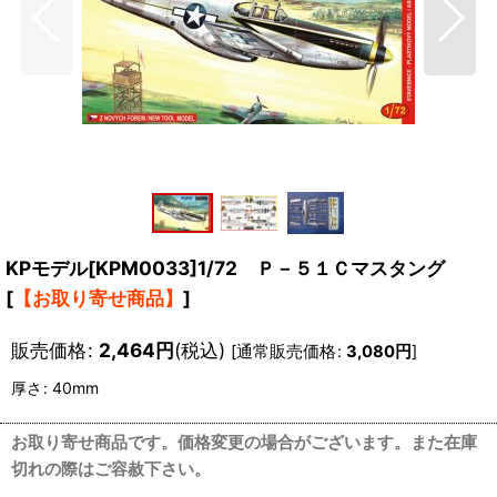
KPモデル[KPM0033]1/72 Ｐ－５１Ｃマスタング
[
【お取り寄せ商品】
]
販売価格
:
2,464
円
(税込)
[
通常販売価格
:
3,080
円
]
厚さ
:
40mm
お取り寄せ商品です。価格変更の場合がございます。また在庫
切れの際はご容赦下さい。