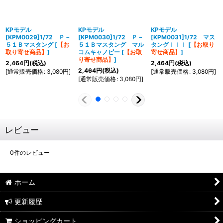
KPモデル
KPモデル
KPモデル
[KPM0029]1/72 Ｐ－
[KPM0030]1/72 Ｐ－
[KPM0031]1/72 マス
５１Ｂマスタング
[
【お
５１Ｂマスタング マル
タングＩＩＩ
[
【お取り
取り寄せ商品】
]
コムキャノピー
[
【お取
寄せ商品】
]
り寄せ商品】
]
2,464
円
(税込)
2,464
円
(税込)
2,464
円
(税込)
[
通常販売価格
:
3,080
円
]
[
通常販売価格
:
3,080
円
]
[
通常販売価格
:
3,080
円
]
レビュー
0
件のレビュー
ホーム
更新履歴
ショッピングカート