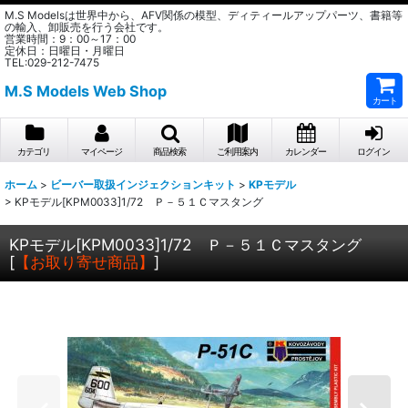
M.S Modelsは世界中から、AFV関係の模型、ディティールアップパーツ、書籍等
の輸入、卸販売を行う会社です。
営業時間：9：00～17：00
定休日：日曜日・月曜日
TEL:029-212-7475
M.S Models Web Shop
カート
カテゴリ
マイページ
商品検索
ご利用案内
カレンダー
ログイン
ホーム
>
ビーバー取扱インジェクションキット
>
KPモデル
>
KPモデル[KPM0033]1/72 Ｐ－５１Ｃマスタング
KPモデル[KPM0033]1/72 Ｐ－５１Ｃマスタング
[
【お取り寄せ商品】
]