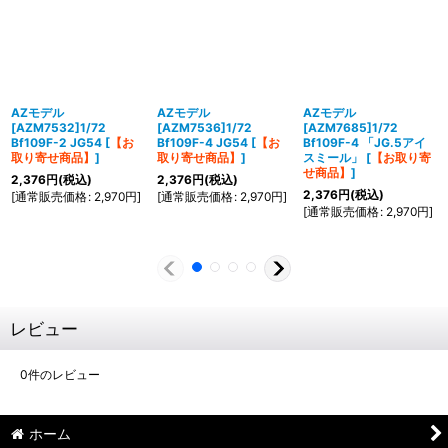
AZモデル
AZモデル
AZモデル
[AZM7532]1/72
[AZM7536]1/72
[AZM7685]1/72
Bf109F-2 JG54
[
【お
Bf109F-4 JG54
[
【お
Bf109F-4 「JG.5アイ
取り寄せ商品】
]
取り寄せ商品】
]
スミール」
[
【お取り寄
せ商品】
]
2,376
円
(税込)
2,376
円
(税込)
2,376
円
(税込)
[
通常販売価格
:
2,970
円
]
[
通常販売価格
:
2,970
円
]
[
通常販売価格
:
2,970
円
]
レビュー
0
件のレビュー
ホーム