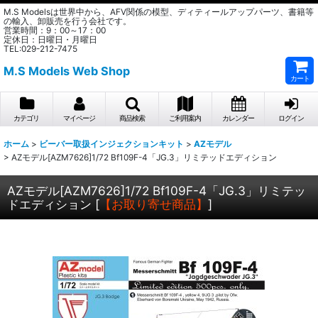
M.S Modelsは世界中から、AFV関係の模型、ディティールアップパーツ、書籍等
の輸入、卸販売を行う会社です。
営業時間：9：00～17：00
定休日：日曜日・月曜日
TEL:029-212-7475
M.S Models Web Shop
カート
カテゴリ
マイページ
商品検索
ご利用案内
カレンダー
ログイン
ホーム
>
ビーバー取扱インジェクションキット
>
AZモデル
>
AZモデル[AZM7626]1/72 Bf109F-4「JG.3」リミテッドエディション
AZモデル[AZM7626]1/72 Bf109F-4「JG.3」リミテッ
ドエディション
[
【お取り寄せ商品】
]