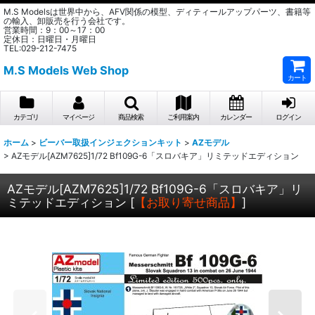
M.S Modelsは世界中から、AFV関係の模型、ディティールアップパーツ、書籍等
の輸入、卸販売を行う会社です。
営業時間：9：00～17：00
定休日：日曜日・月曜日
TEL:029-212-7475
M.S Models Web Shop
カート
カテゴリ
マイページ
商品検索
ご利用案内
カレンダー
ログイン
ホーム
>
ビーバー取扱インジェクションキット
>
AZモデル
>
AZモデル[AZM7625]1/72 Bf109G-6「スロバキア」リミテッドエディション
AZモデル[AZM7625]1/72 Bf109G-6「スロバキア」リ
ミテッドエディション
[
【お取り寄せ商品】
]