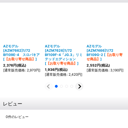
AZモデル
AZモデル
AZモデル
[AZM7662]1/72
[AZM7626]1/72
[AZM7466]1/72
Bf109E-4 スロバキア
Bf109F-4「JG.3」リミ
Bf109G-2
[
【お取り寄
[
【お取り寄せ商品】
]
テッドエディション
せ商品】
]
[
【お取り寄せ商品】
]
2,376
円
(税込)
2,552
円
(税込)
1,936
円
(税込)
[
通常販売価格
:
2,970
円
]
[
通常販売価格
:
3,190
円
]
[
通常販売価格
:
2,420
円
]
レビュー
0
件のレビュー