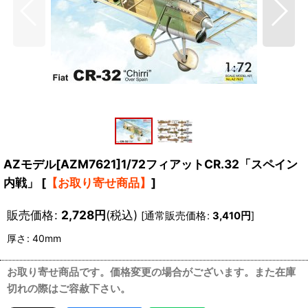
AZモデル[AZM7621]1/72フィアットCR.32「スペイン
内戦」
[
【お取り寄せ商品】
]
販売価格
:
2,728
円
(税込)
[
通常販売価格
:
3,410
円
]
厚さ
:
40mm
お取り寄せ商品です。価格変更の場合がございます。また在庫
切れの際はご容赦下さい。