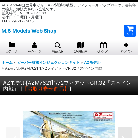
M.S Modelsは世界中から、AFV関係の模型、ディティールアップパーツ、書籍等
の輸入、卸販売を行う会社です。
営業時間：9：00～17：00
定休日：日曜日・月曜日
TEL:029-212-7475
M.S Models Web Shop
カート
カテゴリ
マイページ
商品検索
ご利用案内
カレンダー
ログイン
ホーム
>
ビーバー取扱インジェクションキット
>
AZモデル
>
AZモデル[AZM7621]1/72フィアットCR.32「スペイン内戦」
AZモデル[AZM7621]1/72フィアットCR.32「スペイン
内戦」
[
【お取り寄せ商品】
]