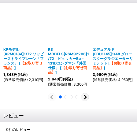
KPモデル
RS
エデュアルド
[KPM0184]1/72 ソッピ
MODELS[RSM92206]1
[EDU1145]1/48 グロー
ーストライプレーン「フ
/72 ビュッカーBu－
スターグラジエーターリ
ランス」
[
【お取り寄せ
131Dユングマン「外国
ミテット
[
【お取り寄せ
商品】
]
仕様」
[
【お取り寄せ商
商品】
]
品】
]
1,848
円
(税込)
3,960
円
(税込)
2,640
円
(税込)
[
通常販売価格
:
2,310
円
]
[
通常販売価格
:
4,950
円
]
[
通常販売価格
:
3,300
円
]
レビュー
0
件のレビュー