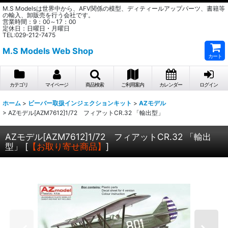
M.S Modelsは世界中から、AFV関係の模型、ディティールアップパーツ、書籍等
の輸入、卸販売を行う会社です。
営業時間：9：00～17：00
定休日：日曜日・月曜日
TEL:029-212-7475
M.S Models Web Shop
カート
カテゴリ
マイページ
商品検索
ご利用案内
カレンダー
ログイン
ホーム
>
ビーバー取扱インジェクションキット
>
AZモデル
>
AZモデル[AZM7612]1/72 フィアットCR.32 「輸出型」
AZモデル[AZM7612]1/72 フィアットCR.32 「輸出
型」
[
【お取り寄せ商品】
]