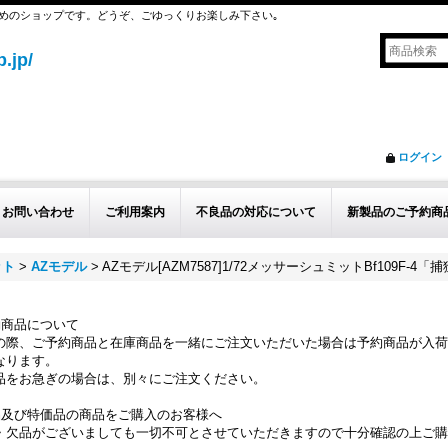
めのショップです。どうぞ、ごゆっくりお楽しみ下さい｡
.jp/
ログイン
お問い合わせ
ご利用案内
不良品の対応について
新製品のご予約商
ット
>
AZモデル
>
AZモデル[AZM7587]1/72メッサーシュミットBf109F-4「
約商品について
の際、ご予約商品と在庫商品を一緒にご注文いただいた場合は予約商品が入荷
なります。
品をお急ぎの場合は、別々にご注文ください。
品及び特価品の商品をご購入のお客様へ
・欠品がございましても一切不可とさせていただきますので十分確認の上ご購