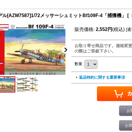
デル[AZM7587]1/72メッサーシュミットBf109F-4「捕獲機」
[
販売価格
:
2,552円
(税込)
[
通
お取り寄せ商品です。価格変
の際はご容赦下さい。
数量
:
返品特約に関する重要事項
お
お