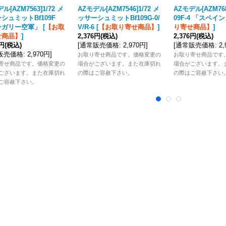
ル[AZM7563]1/72 メ
AZモデル[AZM7546]1/72 メ
AZモデル[AZM7686
シュミットBf109F
ッサーシュミットBf109G-0/
09F-4 「スペイ
ンガリー空軍」
[
【お取
V/R-6
[
【お取り寄せ商品】
]
り寄せ商品】
]
せ商品】
]
2,376円
(税込)
2,376円
(税込)
6円
(税込)
[
通常販売価格
:
2,970円
]
[
通常販売価格
:
2
販売価格
:
2,970円
]
お取り寄せ商品です。価格変更の
お取り寄せ商品です
寄せ商品です。価格変更の
場合がございます。また在庫切れ
場合がございます。
ございます。また在庫切れ
の際はご容赦下さい。
の際はご容赦下さい
ご容赦下さい。