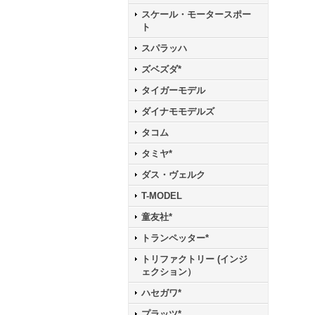
スケール・モータースポー
ト
スパラッハ
ズベズダ*
タイガーモデル
ダイナモモデルズ
タコム
タミヤ*
ダス・ヴェルク
T-MODEL
童友社*
トランペッター*
トリファクトリー (インジ
ェクション）
ハセガワ*
プラッツ*