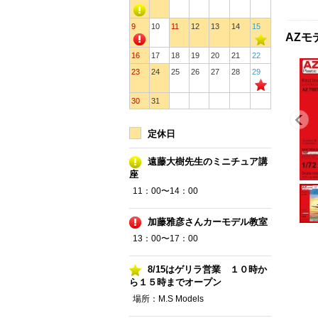
9
10
11
12
13
14
15
AZモ
16
17
18
19
20
21
22
23
24
25
26
27
28
29
30
31
定休日
遠藤大樹先生のミニチュア講
座
11：00〜14：00
加藤雅彦さんカーモデル教室
13：00〜17：00
8/15はゲリラ営業 １０時か
ら１５時までオープン
場所：M.S Models