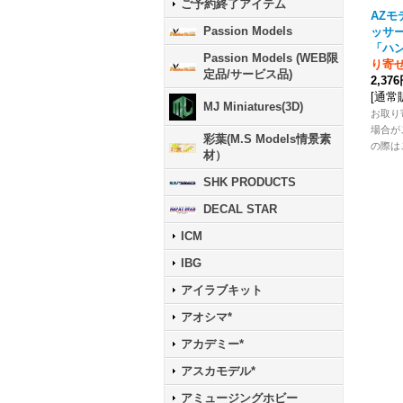
ご予約終了アイテム
AZモデ
Passion Models
ッサー
「ハ
Passion Models (WEB限
り寄
定品/サービス品)
2,37
[
通常
MJ Miniatures(3D)
お取り
場合が
彩葉(M.S Models情景素
の際は
材）
SHK PRODUCTS
DECAL STAR
ICM
IBG
アイラブキット
アオシマ*
アカデミー*
アスカモデル*
アミュージングホビー