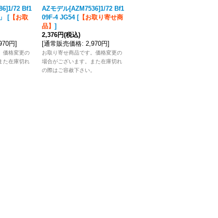
]1/72 Bf1
AZモデル[AZM7536]1/72 Bf1
AZモデル[AZM7532]1/72 Bf1
ン」
[
【お取
09F-4 JG54
[
【お取り寄せ商
09F-2 JG54
[
【お取り寄せ商
品】
]
品】
]
2,376円
(税込)
2,376円
(税込)
,970円
]
[
通常販売価格
:
2,970円
]
[
通常販売価格
:
2,970円
]
。価格変更の
お取り寄せ商品です。価格変更の
お取り寄せ商品です。価格変更の
また在庫切れ
場合がございます。また在庫切れ
場合がございます。また在庫切れ
。
の際はご容赦下さい。
の際はご容赦下さい。