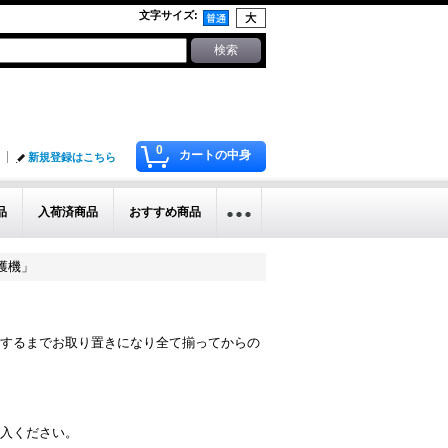
文字サイズ
:
0
カートの中身
新規登録はこちら
品
入荷済商品
おすすめ商品
捕獲機」
するまでお取り置きになり全て揃ってからの
入ください。