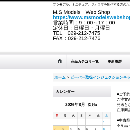
プラモデル、ミニチュア、ジオラマを制作する方のた
M.S Models Web Shop
https://www.msmodelswebshop
営業時間：9：00～17：00
定休日：日曜日・月曜日
TEL：029-212-7475
FAX：029-212-7476
商品カテゴリ一覧
更新履歴
ホーム
>
ビーバー取扱インジェクションキ
カレンダー
■ご予
ご注文
2026年8月
次月»
発送と
在庫商
日
月
火
水
木
金
土
■中古
1
不良品
2
3
4
5
6
7
8