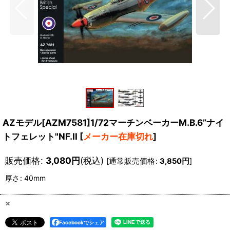
AZモデル[AZM7581]1/72マーチンベーカーM.B.6”ナイ
トフェレット"NF.II
[
メーカー在庫切れ
]
販売価格
:
3,080
円
(税込)
[
通常販売価格
:
3,850
円
]
厚さ
:
40mm
×
Facebookでシェア