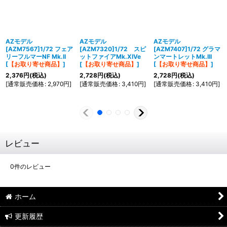
AZモデル
AZモデル
AZモデル
[AZM7567]1/72 フェア
[AZM7320]1/72 スピ
[AZM7407]1/72 グラマ
リーフルマーNF Mk.II
ットファイアMk.XIVe
ンマートレットMk.III
[
【お取り寄せ商品】
]
[
【お取り寄せ商品】
]
[
【お取り寄せ商品】
]
2,376
円
(税込)
2,728
円
(税込)
2,728
円
(税込)
[
通常販売価格
:
2,970
円
]
[
通常販売価格
:
3,410
円
]
[
通常販売価格
:
3,410
円
]
レビュー
0
件のレビュー
ホーム
更新履歴