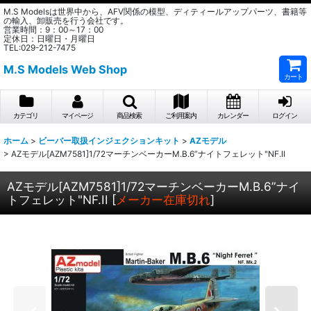
M.S Modelsは世界中から、AFV関係の模型、ディティールアップパーツ、書籍等
の輸入、卸販売を行う会社です。
営業時間：9：00～17：00
定休日：日曜日・月曜日
TEL:029-212-7475
M.S Models Web Shop
カート
カテゴリ
マイページ
商品検索
ご利用案内
カレンダー
ログイン
ホーム
>
ビーバー取扱インジェクションキット
>
AZモデル
>
AZモデル[AZM7581]1/72マーチンベーカーM.B.6”ナイトフェレット"NF.II
AZモデル[AZM7581]1/72マーチンベーカーM.B.6”ナイ
トフェレット"NF.II
[
メーカー在庫切れ
]