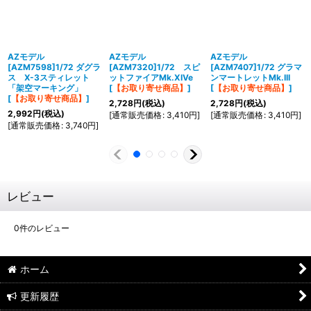
AZモデル
AZモデル
AZモデル
[AZM7598]1/72 ダグラ
[AZM7320]1/72 スピ
[AZM7407]1/72 グラマ
ス X-3スティレット
ットファイアMk.XIVe
ンマートレットMk.III
「架空マーキング」
[
【お取り寄せ商品】
]
[
【お取り寄せ商品】
]
[
【お取り寄せ商品】
]
2,728
円
(税込)
2,728
円
(税込)
2,992
円
(税込)
[
通常販売価格
:
3,410
円
]
[
通常販売価格
:
3,410
円
]
[
通常販売価格
:
3,740
円
]
レビュー
0
件のレビュー
ホーム
更新履歴