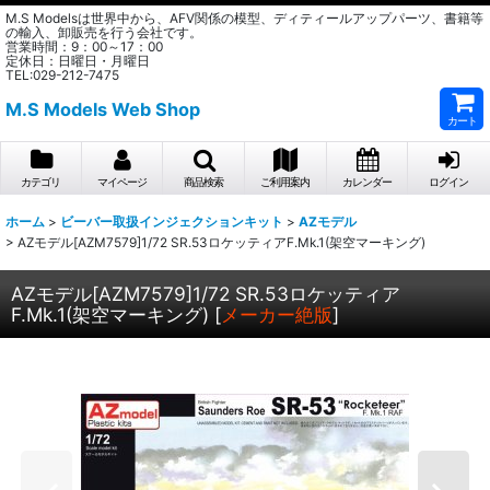
M.S Modelsは世界中から、AFV関係の模型、ディティールアップパーツ、書籍等
の輸入、卸販売を行う会社です。
営業時間：9：00～17：00
定休日：日曜日・月曜日
TEL:029-212-7475
M.S Models Web Shop
カート
カテゴリ
マイページ
商品検索
ご利用案内
カレンダー
ログイン
ホーム
>
ビーバー取扱インジェクションキット
>
AZモデル
>
AZモデル[AZM7579]1/72 SR.53ロケッティアF.Mk.1(架空マーキング)
AZモデル[AZM7579]1/72 SR.53ロケッティア
F.Mk.1(架空マーキング)
[
メーカー絶版
]