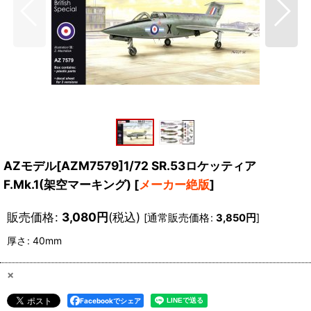
AZモデル[AZM7579]1/72 SR.53ロケッティア
F.Mk.1(架空マーキング)
[
メーカー絶版
]
販売価格
:
3,080
円
(税込)
[
通常販売価格
:
3,850
円
]
厚さ
:
40mm
×
Facebookでシェア