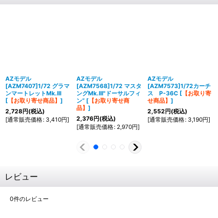
AZモデル
AZモデル
AZモデル
[AZM7407]1/72 グラマ
[AZM7568]1/72 マスタ
[AZM7573]1/72カーチ
ンマートレットMk.III
ングMk.III"ドーサルフィ
ス P-36C
[
【お取り寄
[
【お取り寄せ商品】
]
ン”
[
【お取り寄せ商
せ商品】
]
品】
]
2,728
円
(税込)
2,552
円
(税込)
2,376
円
(税込)
[
通常販売価格
:
3,410
円
]
[
通常販売価格
:
3,190
円
]
[
通常販売価格
:
2,970
円
]
レビュー
0
件のレビュー