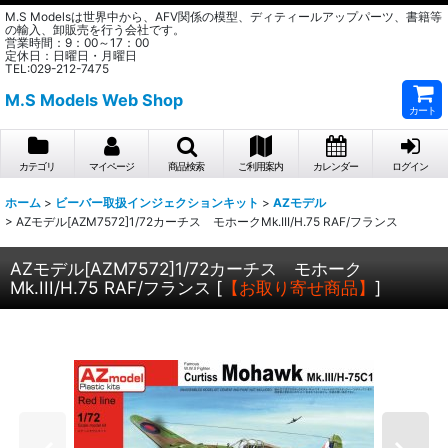
M.S Modelsは世界中から、AFV関係の模型、ディティールアップパーツ、書籍等
の輸入、卸販売を行う会社です。
営業時間：9：00～17：00
定休日：日曜日・月曜日
TEL:029-212-7475
M.S Models Web Shop
カート
カテゴリ
マイページ
商品検索
ご利用案内
カレンダー
ログイン
ホーム
>
ビーバー取扱インジェクションキット
>
AZモデル
>
AZモデル[AZM7572]1/72カーチス モホークMk.III/H.75 RAF/フランス
AZモデル[AZM7572]1/72カーチス モホーク
Mk.III/H.75 RAF/フランス
[
【お取り寄せ商品】
]