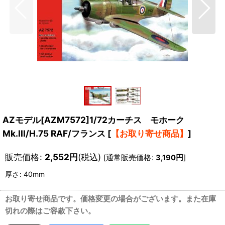
AZモデル[AZM7572]1/72カーチス モホーク
Mk.III/H.75 RAF/フランス
[
【お取り寄せ商品】
]
販売価格
:
2,552
円
(税込)
[
通常販売価格
:
3,190
円
]
厚さ
:
40mm
お取り寄せ商品です。価格変更の場合がございます。また在庫
切れの際はご容赦下さい。