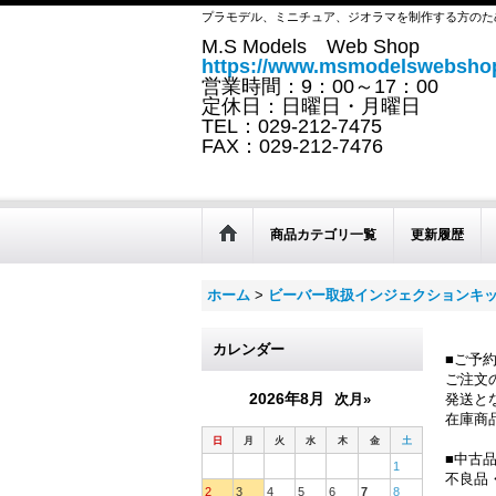
プラモデル、ミニチュア、ジオラマを制作する方のた
M.S Models Web Shop
https://www.msmodelswebshop
営業時間：9：00～17：00
定休日：日曜日・月曜日
TEL：029-212-7475
FAX：029-212-7476
商品カテゴリ一覧
更新履歴
ホーム
>
ビーバー取扱インジェクションキ
カレンダー
■ご予
ご注文
2026年8月
次月»
発送と
在庫商
日
月
火
水
木
金
土
■中古
1
不良品
2
3
4
5
6
7
8