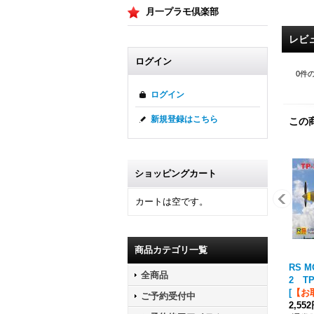
月一プラモ倶楽部
レビ
ログイン
0
件
ログイン
新規登録はこちら
この
ショッピングカート
カートは空です。
商品カテゴリ一覧
RS M
全商品
2 T
[
【お
ご予約受付中
2,55