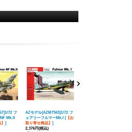
7]1/72 フ
AZモデル[AZM7565]1/72 フ
AZモデル[AZM7320]1/72
 Mk.II
ェアリーフルマーMk.I
[
【お
スピットファイアMk.XIVe
品】
]
取り寄せ商品】
]
[
【お取り寄せ商品】
]
2,376円
(税込)
2,728円
(税込)