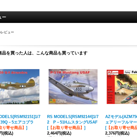
ュー
のレビュー
商品を買った人は、こんな商品も買っています
ODELS[RSM92151]1/7
RS MODELS[RSM92144]1/7
AZモデル[AZM756
P39Q－5エアコブラ
2 P－51HムスタングUSAF
ェアリーフルマーNF
取り寄せ商品】
]
[
【お取り寄せ商品】
]
[
【お取り寄せ商
2円
(税込)
2,464円
(税込)
2,376円
(税込)