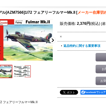
ル[AZM7566]1/72 フェアリーフルマーMk.II
[
メーカー在庫切
販売価格
:
2,376円
(税込)
[
通
×
返品特約に関する重要事項
お
お
Facebookでシェア
/72 フェアリーフルマーMk.II