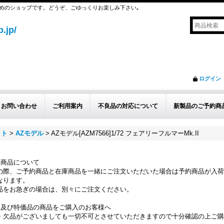
めのショップです。どうぞ、ごゆっくりお楽しみ下さい｡
.jp/
ログイン
お問い合わせ
ご利用案内
不良品の対応について
新製品のご予約商
ット
>
AZモデル
>
AZモデル[AZM7566]1/72 フェアリーフルマーMk.II
約商品について
の際、ご予約商品と在庫商品を一緒にご注文いただいた場合は予約商品が入荷
なります。
品をお急ぎの場合は、別々にご注文ください。
品及び特価品の商品をご購入のお客様へ
・欠品がございましても一切不可とさせていただきますので十分確認の上ご購