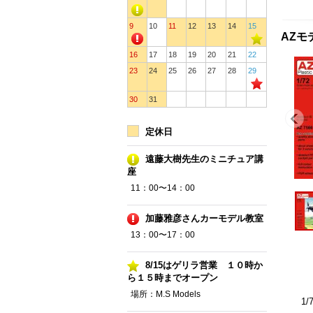
9
10
11
12
13
14
15
AZモデ
16
17
18
19
20
21
22
23
24
25
26
27
28
29
30
31
定休日
遠藤大樹先生のミニチュア講
座
11：00〜14：00
加藤雅彦さんカーモデル教室
13：00〜17：00
8/15はゲリラ営業 １０時か
ら１５時までオープン
場所：M.S Models
1