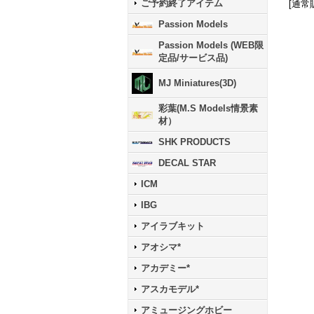
ご予約終了アイテム
[
通常
Passion Models
Passion Models (WEB限
定品/サービス品)
MJ Miniatures(3D)
彩葉(M.S Models情景素
材）
SHK PRODUCTS
DECAL STAR
ICM
IBG
アイラブキット
アオシマ*
アカデミー*
アスカモデル*
アミュージングホビー