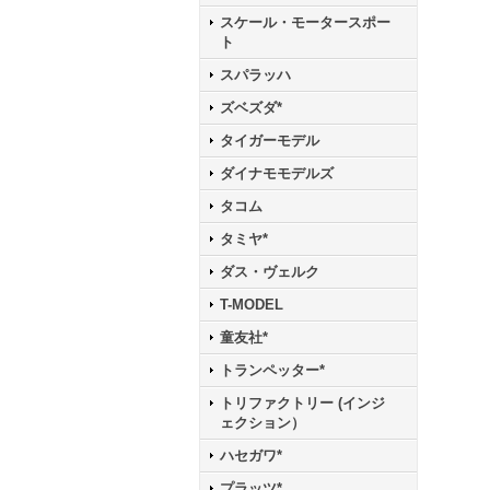
スケール・モータースポー
ト
スパラッハ
ズベズダ*
タイガーモデル
ダイナモモデルズ
タコム
タミヤ*
ダス・ヴェルク
T-MODEL
童友社*
トランペッター*
トリファクトリー (インジ
ェクション）
ハセガワ*
プラッツ*