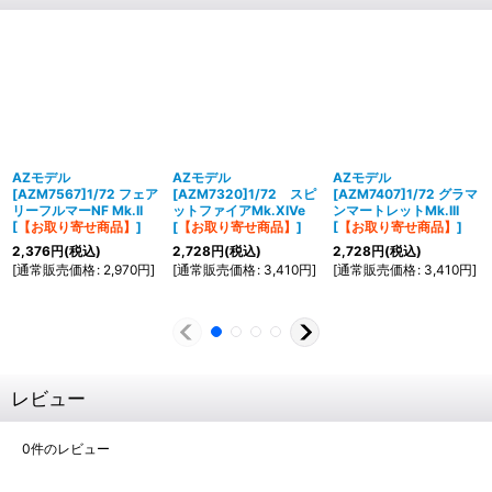
AZモデル
AZモデル
AZモデル
[AZM7567]1/72 フェア
[AZM7320]1/72 スピ
[AZM7407]1/72 グラマ
リーフルマーNF Mk.II
ットファイアMk.XIVe
ンマートレットMk.III
[
【お取り寄せ商品】
]
[
【お取り寄せ商品】
]
[
【お取り寄せ商品】
]
2,376
円
(税込)
2,728
円
(税込)
2,728
円
(税込)
[
通常販売価格
:
2,970
円
]
[
通常販売価格
:
3,410
円
]
[
通常販売価格
:
3,410
円
]
レビュー
0
件のレビュー