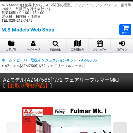
M.S Modelsは世界中から、AFV関係の模型、ディティールアップパーツ、書籍等
の輸入、卸販売を行う会社です。
営業時間：9：00～17：00
定休日：日曜日・月曜日
TEL:029-212-7475
M.S Models Web Shop
カート
カテゴリ
マイページ
商品検索
ご利用案内
カレンダー
ログイン
ホーム
>
ビーバー取扱インジェクションキット
>
AZモデル
>
AZモデル[AZM7565]1/72 フェアリーフルマーMk.I
AZモデル[AZM7565]1/72 フェアリーフルマーMk.I
[
【お取り寄せ商品】
]