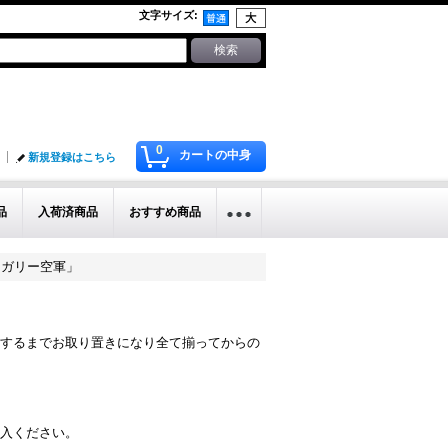
文字サイズ
:
0
カートの中身
新規登録はこちら
品
入荷済商品
おすすめ商品
ハンガリー空軍」
するまでお取り置きになり全て揃ってからの
入ください。