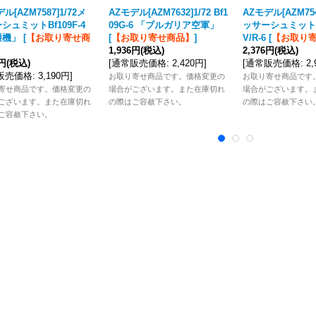
ル[AZM7587]1/72メ
AZモデル[AZM7632]1/72 Bf1
AZモデル[AZM754
シュミットBf109F-4
09G-6 「ブルガリア空軍」
ッサーシュミットBf
獲機」
[
【お取り寄せ商
[
【お取り寄せ商品】
]
V/R-6
[
【お取り
1,936円
(税込)
2,376円
(税込)
2円
(税込)
[
通常販売価格
:
2,420円
]
[
通常販売価格
:
2
販売価格
:
3,190円
]
お取り寄せ商品です。価格変更の
お取り寄せ商品です
寄せ商品です。価格変更の
場合がございます。また在庫切れ
場合がございます。
ございます。また在庫切れ
の際はご容赦下さい。
の際はご容赦下さい
ご容赦下さい。