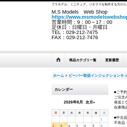
プラモデル、ミニチュア、ジオラマを制作する方のた
M.S Models Web Shop
https://www.msmodelswebshop
営業時間：9：00～17：00
定休日：日曜日・月曜日
TEL：029-212-7475
FAX：029-212-7476
商品カテゴリ一覧
更新履歴
ホーム
>
ビーバー取扱インジェクションキ
カレンダー
■ご予
ご注文
2026年8月
次月»
発送と
在庫商
日
月
火
水
木
金
土
■中古
1
不良品
2
3
4
5
6
7
8