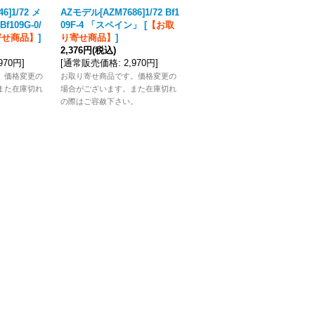
6]1/72 メ
AZモデル[AZM7686]1/72 Bf1
AZモデル[AZM7613]1/72 フ
109G-0/
09F-4 「スペイン」
[
【お取
ィアットCR.32 「ハンガリー
寄せ商品】
]
り寄せ商品】
]
空軍」
[
【お取り寄せ商品】
]
2,376円
(税込)
2,728円
(税込)
,970円
]
[
通常販売価格
:
2,970円
]
[
通常販売価格
:
3,410円
]
。価格変更の
お取り寄せ商品です。価格変更の
お取り寄せ商品です。価格変更の
また在庫切れ
場合がございます。また在庫切れ
場合がございます。また在庫切れ
。
の際はご容赦下さい。
の際はご容赦下さい。