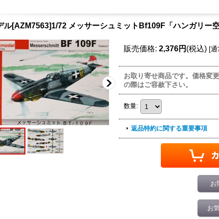
デル[AZM7563]1/72 メッサーシュミットBf109F「ハンガリー
販売価格
:
2,376円
(税込)
[
通
お取り寄せ商品です。価格変
の際はご容赦下さい。
数量
:
返品特約に関する重要事項
お
お