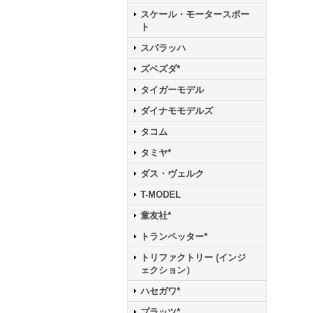
スケール・モータースポー
ト
スパラッハ
ズベズダ*
タイガーモデル
ダイナモモデルズ
タコム
タミヤ*
ダス・ヴェルク
T-MODEL
童友社*
トランペッター*
トリファクトリー (インジ
ェクション）
ハセガワ*
プラッツ*