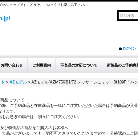
めのショップです。どうぞ、ごゆっくりお楽しみ下さい｡
.jp/
ログイン
お問い合わせ
ご利用案内
不良品の対応について
新製品のご予約商
ット
>
AZモデル
>
AZモデル[AZM7563]1/72 メッサーシュミットBf109F「
約商品について
の際、ご予約商品と在庫商品を一緒にご注文いただいた場合は予約商品が入荷
なります。
品をお急ぎの場合は、別々にご注文ください。
品及び特価品の商品をご購入のお客様へ
・欠品がございましても一切不可とさせていただきますので十分確認の上ご購