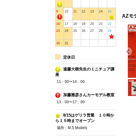
9
10
11
12
13
14
15
AZモ
16
17
18
19
20
21
22
23
24
25
26
27
28
29
30
31
定休日
遠藤大樹先生のミニチュア講
座
11：00〜14：00
加藤雅彦さんカーモデル教室
13：00〜17：00
8/15はゲリラ営業 １０時か
ら１５時までオープン
場所：M.S Models