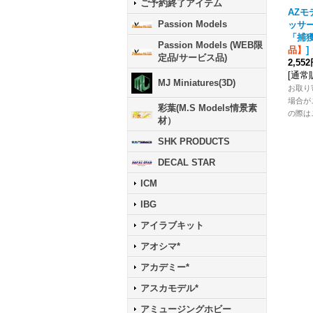
ご予約終了アイテム
AZモデ
Passion Models
ッサー
「捕
Passion Models (WEB限
品】
]
定品/サービス品)
2,55
[
通常
MJ Miniatures(3D)
お取り
場合が
彩葉(M.S Models情景素
の際は
材）
SHK PRODUCTS
DECAL STAR
ICM
IBG
アイラブキット
アオシマ*
アカデミー*
アスカモデル*
アミュージングホビー