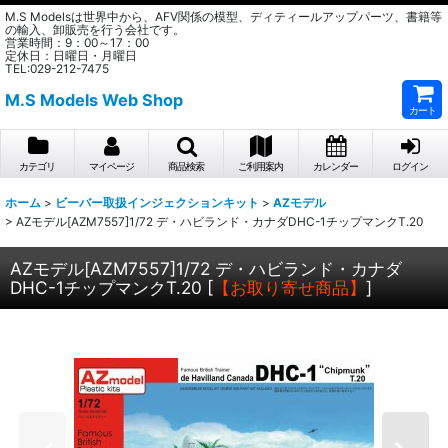
M.S Modelsは世界中から、AFV関係の模型、ディティールアップパーツ、書籍等
の輸入、卸販売を行う会社です。
営業時間：9：00～17：00
定休日：日曜日・月曜日
TEL:029-212-7475
M.S Models Web Shop
カート
カテゴリ
マイページ
商品検索
ご利用案内
カレンダー
ログイン
ホーム
>
ビーバー取扱インジェクションキット
>
AZモデル
>
AZモデル[AZM7557]1/72 デ・ハビランド・カナダDHC-1チップマンクT.20
AZモデル[AZM7557]1/72 デ・ハビランド・カナダ
DHC-1チップマンクT.20
[
【お取り寄せ商品】
]