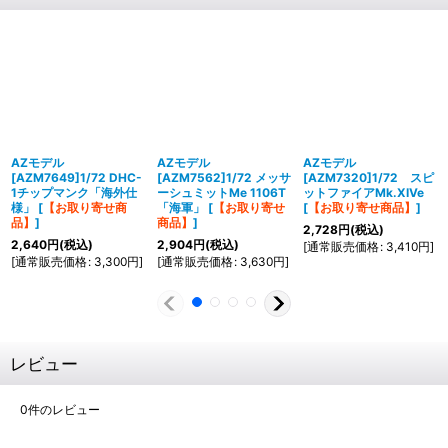
AZモデル
AZモデル
AZモデル
[AZM7649]1/72 DHC-
[AZM7562]1/72 メッサ
[AZM7320]1/72 スピ
1チップマンク「海外仕
ーシュミットMe 1106T
ットファイアMk.XIVe
様」
[
【お取り寄せ商
「海軍」
[
【お取り寄せ
[
【お取り寄せ商品】
]
品】
]
商品】
]
2,728
円
(税込)
2,640
円
(税込)
2,904
円
(税込)
[
通常販売価格
:
3,410
円
]
[
通常販売価格
:
3,300
円
]
[
通常販売価格
:
3,630
円
]
レビュー
0
件のレビュー