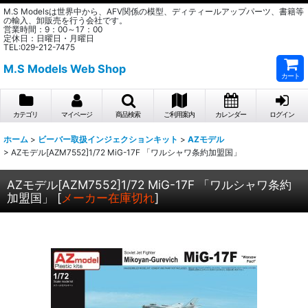
M.S Modelsは世界中から、AFV関係の模型、ディティールアップパーツ、書籍等
の輸入、卸販売を行う会社です。
営業時間：9：00～17：00
定休日：日曜日・月曜日
TEL:029-212-7475
M.S Models Web Shop
カート
カテゴリ
マイページ
商品検索
ご利用案内
カレンダー
ログイン
ホーム
>
ビーバー取扱インジェクションキット
>
AZモデル
>
AZモデル[AZM7552]1/72 MiG-17F 「ワルシャワ条約加盟国」
AZモデル[AZM7552]1/72 MiG-17F 「ワルシャワ条約
加盟国」
[
メーカー在庫切れ
]