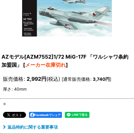
AZモデル[AZM7552]1/72 MiG-17F 「ワルシャワ条約
加盟国」
[
メーカー在庫切れ
]
販売価格
:
2,992
円
(税込)
[
通常販売価格
:
3,740
円
]
厚さ
:
40mm
×
Facebookでシェア
返品特約に関する重要事項