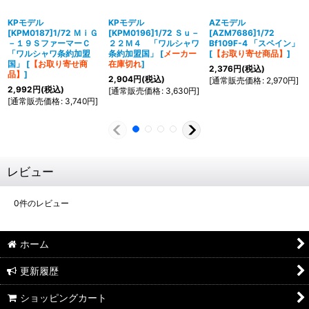
KPモデル
KPモデル
AZモデル
[KPM0187]1/72 ＭｉＧ
[KPM0196]1/72 Ｓｕ－
[AZM7686]1/72
－１９ＳファーマーＣ
２２Ｍ４ 「ワルシャワ
Bf109F-4 「スペイン」
「ワルシャワ条約加盟
条約加盟国」
[
メーカー
[
【お取り寄せ商品】
]
国」
[
【お取り寄せ商
在庫切れ
]
2,376
円
(税込)
品】
]
2,904
円
(税込)
[
通常販売価格
:
2,970
円
]
2,992
円
(税込)
[
通常販売価格
:
3,630
円
]
[
通常販売価格
:
3,740
円
]
レビュー
0
件のレビュー
ホーム
更新履歴
ショッピングカート