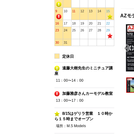
9
10
11
12
13
14
15
AZモ
16
17
18
19
20
21
22
23
24
25
26
27
28
29
30
31
定休日
遠藤大樹先生のミニチュア講
座
11：00〜14：00
加藤雅彦さんカーモデル教室
13：00〜17：00
8/15はゲリラ営業 １０時か
ら１５時までオープン
場所：M.S Models