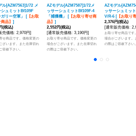
ル[AZM7563]1/72 メ
AZモデル[AZM7587]1/72メ
AZモデル[AZM754
シュミットBf109F
ッサーシュミットBf109F-4
ッサーシュミットBf
ンガリー空軍」
[
【お取
「捕獲機」
[
【お取り寄せ商
V/R-6
[
【お取り
せ商品】
]
品】
]
2,376円
(税込)
6円
(税込)
2,552円
(税込)
[
通常販売価格
:
2
販売価格
:
2,970円
]
[
通常販売価格
:
3,190円
]
お取り寄せ商品です
寄せ商品です。価格変更の
お取り寄せ商品です。価格変更の
場合がございます。
ございます。また在庫切れ
場合がございます。また在庫切れ
の際はご容赦下さい
ご容赦下さい。
の際はご容赦下さい。