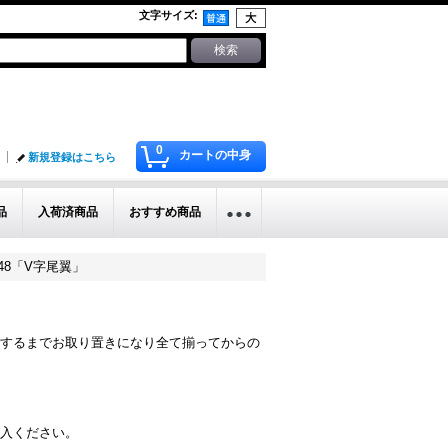
文字サイズ
:
0
カートの中身
新規登録はこちら
品
入荷済商品
おすすめ商品
 V48「V字尾翼」
するまでお取り置きになり全て揃ってからの
入ください。