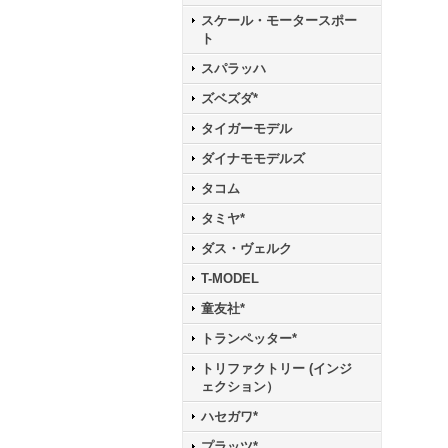
スケール・モータースポー
ト
スパラッハ
ズベズダ*
タイガーモデル
ダイナモモデルズ
タコム
タミヤ*
ダス・ヴェルク
T-MODEL
童友社*
トランペッター*
トリファクトリー (インジ
ェクション）
ハセガワ*
プラッツ*