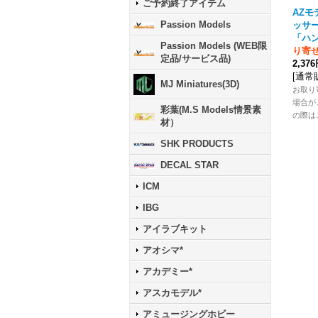
ご予約終了アイテム
AZモデ
Passion Models
ッサー
「ハ
Passion Models (WEB限
り寄
定品/サービス品)
2,37
[
通常
MJ Miniatures(3D)
お取り
場合が
彩葉(M.S Models情景素
の際は
材）
SHK PRODUCTS
DECAL STAR
ICM
IBG
アイラブキット
アオシマ*
アカデミー*
アスカモデル*
アミュージングホビー