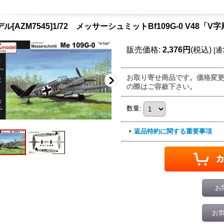
デル[AZM7545]1/72 メッサーシュミットBf109G-0 V48「V
販売価格
:
2,376円
(税込)
[
通
お取り寄せ商品です。価格変
の際はご容赦下さい。
数量
:
返品特約に関する重要事項
お
お