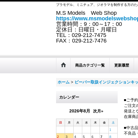
プラモデル、ミニチュア、ジオラマを制作する方のた
M.S Models Web Shop
https://www.msmodelswebshop
営業時間：9：00～17：00
定休日：日曜日・月曜日
TEL：029-212-7475
FAX：029-212-7476
商品カテゴリ一覧
更新履歴
ホーム
>
ビーバー取扱インジェクションキ
カレンダー
■ご予
ご注文
2026年8月
次月»
発送と
在庫商
日
月
火
水
木
金
土
■中古
1
不良品
2
3
4
5
6
7
8