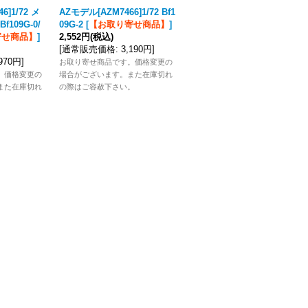
6]1/72 メ
AZモデル[AZM7466]1/72 Bf1
AZモデル[AZM7511]1/72 Bf1
109G-0/
09G-2
[
【お取り寄せ商品】
]
09G-6トロップ
[
【お取り寄
寄せ商品】
]
2,552円
(税込)
せ商品】
]
[
通常販売価格
:
3,190円
]
2,376円
(税込)
,970円
]
[
通常販売価格
:
2,970円
]
お取り寄せ商品です。価格変更の
。価格変更の
場合がございます。また在庫切れ
お取り寄せ商品です。価格変更の
また在庫切れ
の際はご容赦下さい。
場合がございます。また在庫切れ
。
の際はご容赦下さい。