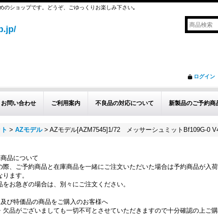
めのショップです。どうぞ、ごゆっくりお楽しみ下さい｡
.jp/
ログイン
お問い合わせ
ご利用案内
不良品の対応について
新製品のご予約商
ット
>
AZモデル
>
AZモデル[AZM7545]1/72 メッサーシュミットBf109G-0
約商品について
の際、ご予約商品と在庫商品を一緒にご注文いただいた場合は予約商品が入荷
なります。
品をお急ぎの場合は、別々にご注文ください。
品及び特価品の商品をご購入のお客様へ
・欠品がございましても一切不可とさせていただきますので十分確認の上ご購