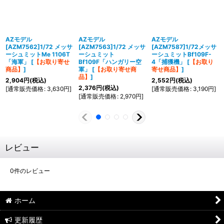
AZモデル
AZモデル
AZモデル
[AZM7562]1/72 メッサ
[AZM7563]1/72 メッサ
[AZM7587]1/72メッサ
ーシュミットMe 1106T
ーシュミット
ーシュミットBf109F-
「海軍」
[
【お取り寄せ
Bf109F「ハンガリー空
4「捕獲機」
[
【お取り
商品】
]
軍」
[
【お取り寄せ商
寄せ商品】
]
品】
]
2,904
円
(税込)
2,552
円
(税込)
2,376
円
(税込)
[
通常販売価格
:
3,630
円
]
[
通常販売価格
:
3,190
円
]
[
通常販売価格
:
2,970
円
]
レビュー
0
件のレビュー
ホーム
更新履歴