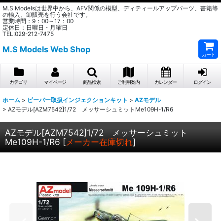
M.S Modelsは世界中から、AFV関係の模型、ディティールアップパーツ、書籍等
の輸入、卸販売を行う会社です。
営業時間：9：00～17：00
定休日：日曜日・月曜日
TEL:029-212-7475
M.S Models Web Shop
カート
カテゴリ
マイページ
商品検索
ご利用案内
カレンダー
ログイン
ホーム
>
ビーバー取扱インジェクションキット
>
AZモデル
>
AZモデル[AZM7542]1/72 メッサーシュミットMe109H-1/R6
AZモデル[AZM7542]1/72 メッサーシュミット
Me109H-1/R6
[
メーカー在庫切れ
]