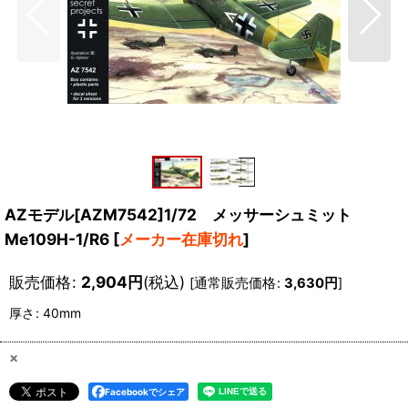
AZモデル[AZM7542]1/72 メッサーシュミット
Me109H-1/R6
[
メーカー在庫切れ
]
販売価格
:
2,904
円
(税込)
[
通常販売価格
:
3,630
円
]
厚さ
:
40mm
×
Facebookでシェア