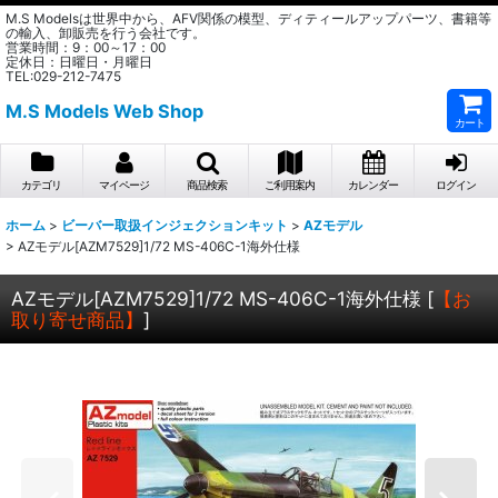
M.S Modelsは世界中から、AFV関係の模型、ディティールアップパーツ、書籍等
の輸入、卸販売を行う会社です。
営業時間：9：00～17：00
定休日：日曜日・月曜日
TEL:029-212-7475
M.S Models Web Shop
カート
カテゴリ
マイページ
商品検索
ご利用案内
カレンダー
ログイン
ホーム
>
ビーバー取扱インジェクションキット
>
AZモデル
>
AZモデル[AZM7529]1/72 MS-406C-1海外仕様
AZモデル[AZM7529]1/72 MS-406C-1海外仕様
[
【お
取り寄せ商品】
]