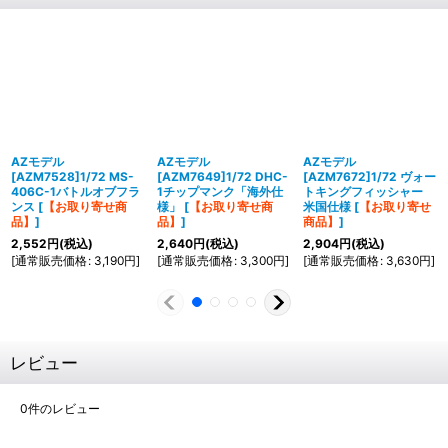
AZモデル
AZモデル
AZモデル
[AZM7528]1/72 MS-
[AZM7649]1/72 DHC-
[AZM7672]1/72 ヴォー
406C-1バトルオブフラ
1チップマンク「海外仕
トキングフィッシャー
ンス
[
【お取り寄せ商
様」
[
【お取り寄せ商
米国仕様
[
【お取り寄せ
品】
]
品】
]
商品】
]
2,552
円
(税込)
2,640
円
(税込)
2,904
円
(税込)
[
通常販売価格
:
3,190
円
]
[
通常販売価格
:
3,300
円
]
[
通常販売価格
:
3,630
円
]
レビュー
0
件のレビュー