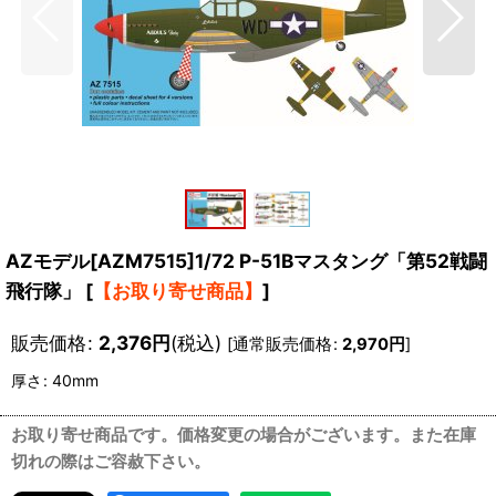
AZモデル[AZM7515]1/72 P-51Bマスタング「第52戦闘
飛行隊」
[
【お取り寄せ商品】
]
販売価格
:
2,376
円
(税込)
[
通常販売価格
:
2,970
円
]
厚さ
:
40mm
お取り寄せ商品です。価格変更の場合がございます。また在庫
切れの際はご容赦下さい。