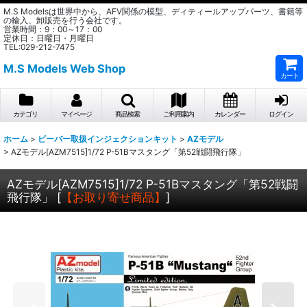
M.S Modelsは世界中から、AFV関係の模型、ディティールアップパーツ、書籍等
の輸入、卸販売を行う会社です。
営業時間：9：00～17：00
定休日：日曜日・月曜日
TEL:029-212-7475
M.S Models Web Shop
カート
カテゴリ
マイページ
商品検索
ご利用案内
カレンダー
ログイン
ホーム
>
ビーバー取扱インジェクションキット
>
AZモデル
>
AZモデル[AZM7515]1/72 P-51Bマスタング「第52戦闘飛行隊」
AZモデル[AZM7515]1/72 P-51Bマスタング「第52戦闘
飛行隊」
[
【お取り寄せ商品】
]