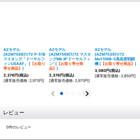
AZモデル
AZモデル
AZモデル
[AZM7588]1/72 P-51B
[AZM7568]1/72 マスタ
[AZM7539]1/72
マスタング「ドーサルフ
ングMk.III"ドーサルフィ
Me1106B-5高高度戦闘
ィンUSAAF」
[
【お取り
ン”
[
【お取り寄せ商
機
[
【お取り寄せ商品】
]
寄せ商品】
]
品】
]
3,080
円
(税込)
2,376
円
(税込)
2,376
円
(税込)
[
通常販売価格
:
3,850
円
]
[
通常販売価格
:
2,970
円
]
[
通常販売価格
:
2,970
円
]
レビュー
0
件のレビュー