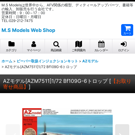
M.S Modelsは世界中から、AFV関係の模型、ディティールアップパーツ、書籍等
の輸入、卸販売を行う会社です。
営業時間：9：00～17：00
定休日：日曜日・月曜日
TEL:029-212-7475
M.S Models Web Shop
カート
カテゴリ
マイページ
商品検索
ご利用案内
カレンダー
ログイン
ホーム
>
ビーバー取扱インジェクションキット
>
AZモデル
>
AZモデル[AZM7511]1/72 Bf109G-6トロップ
AZモデル[AZM7511]1/72 Bf109G-6トロップ
[
【お取り
寄せ商品】
]