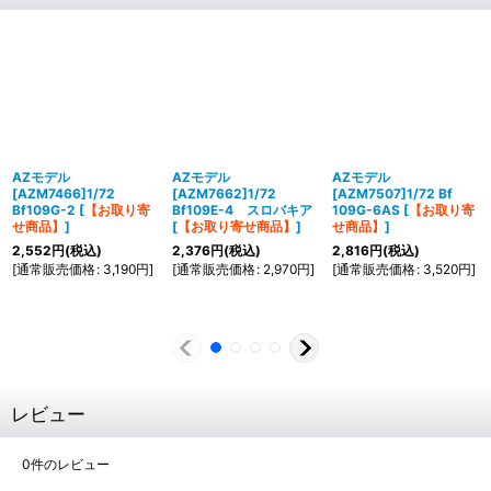
AZモデル
AZモデル
AZモデル
[AZM7466]1/72
[AZM7662]1/72
[AZM7507]1/72 Bf
Bf109G-2
[
【お取り寄
Bf109E-4 スロバキア
109G-6AS
[
【お取り寄
せ商品】
]
[
【お取り寄せ商品】
]
せ商品】
]
2,552
円
(税込)
2,376
円
(税込)
2,816
円
(税込)
[
通常販売価格
:
3,190
円
]
[
通常販売価格
:
2,970
円
]
[
通常販売価格
:
3,520
円
]
レビュー
0
件のレビュー