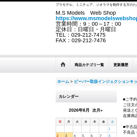
プラモデル、ミニチュア、ジオラマを制作する方のた
M.S Models Web Shop
https://www.msmodelswebshop
営業時間：9：00～17：00
定休日：日曜日・月曜日
TEL：029-212-7475
FAX：029-212-7476
商品カテゴリ一覧
更新履歴
ホーム
>
ビーバー取扱インジェクションキ
カレンダー
■ご予
ご注文
2026年8月
次月»
発送と
在庫商
日
月
火
水
木
金
土
■中古
1
不良品
2
3
4
5
6
7
8