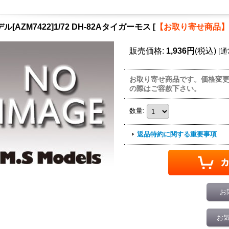
ル[AZM7422]1/72 DH-82Aタイガーモス
[
【お取り寄せ商品】
販売価格
:
1,936円
(税込)
[
通
お取り寄せ商品です。価格変
の際はご容赦下さい。
数量
:
返品特約に関する重要事項
お
お