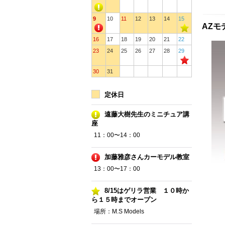
9
10
11
12
13
14
15
AZモデ
16
17
18
19
20
21
22
23
24
25
26
27
28
29
30
31
定休日
遠藤大樹先生のミニチュア講
座
11：00〜14：00
加藤雅彦さんカーモデル教室
13：00〜17：00
8/15はゲリラ営業 １０時か
ら１５時までオープン
場所：M.S Models