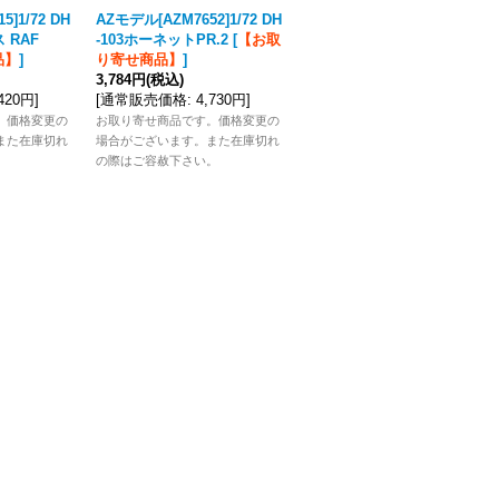
]1/72 DH
AZモデル[AZM7652]1/72 DH
AZモデル[AZM7347]1/72 ダ
 RAF
-103ホーネットPR.2
[
【お取
ッソーシュペルミステールB
品】
]
り寄せ商品】
]
2タイガーミート
[
メーカー
3,784円
(税込)
在庫切れ
]
,420円
]
[
通常販売価格
:
4,730円
]
2,992円
(税込)
[
通常販売価格
:
3,740円
]
。価格変更の
お取り寄せ商品です。価格変更の
また在庫切れ
場合がございます。また在庫切れ
×
。
の際はご容赦下さい。