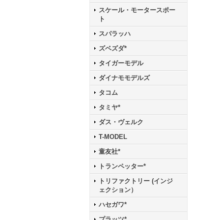
スケール・モータースポー
ト
スパラッハ
ズベズダ*
タイガーモデル
ダイナモモデルズ
タコム
タミヤ*
ダス・ヴェルク
T-MODEL
童友社*
トランペッター*
トリファクトリー (インジ
ェクション）
ハセガワ*
プラッツ*