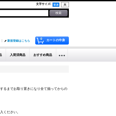
文字サイズ
:
0
カートの中身
新規登録はこちら
品
入荷済商品
おすすめ商品
するまでお取り置きになり全て揃ってからの
入ください。