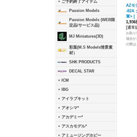
ご予約終了アイテム
AZモデ
Passion Models
-82
軍>
[
Passion Models (WEB限
1,93
定品/サービス品)
[
通常
お取り
MJ Miniatures(3D)
場合が
の際は
彩葉(M.S Models情景素
材）
SHK PRODUCTS
DECAL STAR
ICM
IBG
アイラブキット
アオシマ*
アカデミー*
アスカモデル*
アミュージングホビー