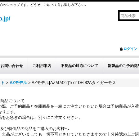
めのショップです。どうぞ、ごゆっくりお楽しみ下さい｡
.jp/
ログイン
お問い合わせ
ご利用案内
不良品の対応について
新製品のご予約商
ット
>
AZモデル
>
AZモデル[AZM7422]1/72 DH-82Aタイガーモス
約商品について
の際、ご予約商品と在庫商品を一緒にご注文いただいた場合は予約商品が入荷
なります。
品をお急ぎの場合は、別々にご注文ください。
品及び特価品の商品をご購入のお客様へ
・欠品がございましても一切不可とさせていただきますので十分確認の上ご購