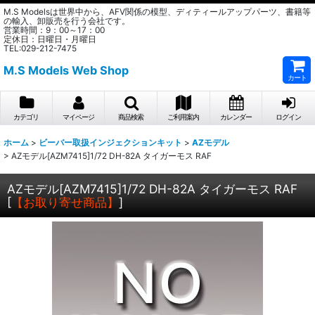
M.S Modelsは世界中から、AFV関係の模型、ディティールアップパーツ、書籍等
の輸入、卸販売を行う会社です。
営業時間：9：00～17：00
定休日：日曜日・月曜日
TEL:029-212-7475
M.S Models Web Shop
カート
カテゴリ
マイページ
商品検索
ご利用案内
カレンダー
ログイン
ホーム
>
ビーバー取扱インジェクションキット
>
AZモデル
>
AZモデル[AZM7415]1/72 DH-82A タイガーモス RAF
AZモデル[AZM7415]1/72 DH-82A タイガーモス RAF
[
【お取り寄せ商品】
]