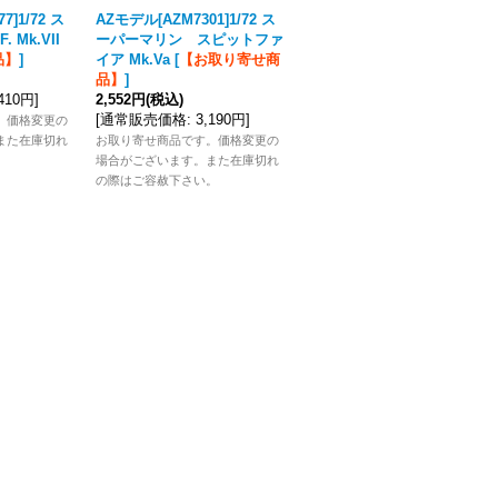
7]1/72 ス
AZモデル[AZM7301]1/72 ス
AZモデル[AZM7391]1/72 ス
 Mk.VII
ーパーマリン スピットファ
ピットファイアMk.IXc「エ
品】
]
イア Mk.Va
[
【お取り寄せ商
ースパイロット」
[
【お取り
品】
]
寄せ商品】
]
,410円
]
2,552円
(税込)
2,552円
(税込)
[
通常販売価格
:
3,190円
]
[
通常販売価格
:
3,190円
]
。価格変更の
また在庫切れ
お取り寄せ商品です。価格変更の
お取り寄せ商品です。価格変更の
。
場合がございます。また在庫切れ
場合がございます。また在庫切れ
の際はご容赦下さい。
の際はご容赦下さい。