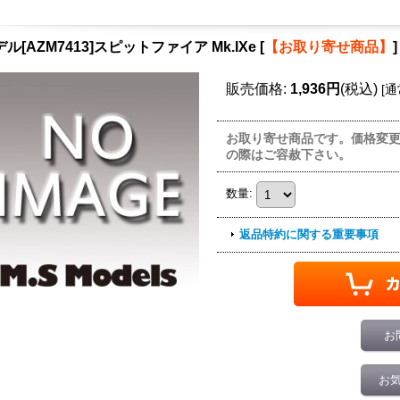
デル[AZM7413]スピットファイア Mk.IXe
[
【お取り寄せ商品】
]
販売価格
:
1,936円
(税込)
[
通
お取り寄せ商品です。価格変
の際はご容赦下さい。
数量
:
返品特約に関する重要事項
お
お