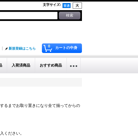
文字サイズ
:
0
カートの中身
新規登録はこちら
品
入荷済商品
おすすめ商品
するまでお取り置きになり全て揃ってからの
入ください。