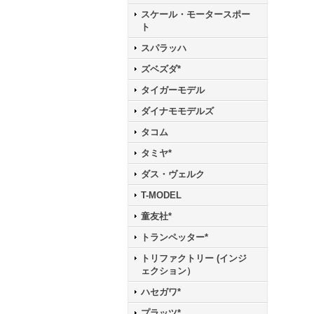
スケール・モータースポー
ト
スパラッハ
ズベズダ*
タイガーモデル
ダイナモモデルズ
タコム
タミヤ*
ダス・ヴェルク
T-MODEL
童友社*
トランペッター*
トリファクトリー (インジ
ェクション）
ハセガワ*
プラッツ*