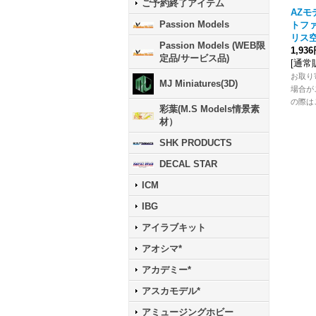
ご予約終了アイテム
AZモ
Passion Models
トファイ
リス
Passion Models (WEB限
1,93
定品/サービス品)
[
通常
お取り
MJ Miniatures(3D)
場合が
の際は
彩葉(M.S Models情景素
材）
SHK PRODUCTS
DECAL STAR
ICM
IBG
アイラブキット
アオシマ*
アカデミー*
アスカモデル*
アミュージングホビー