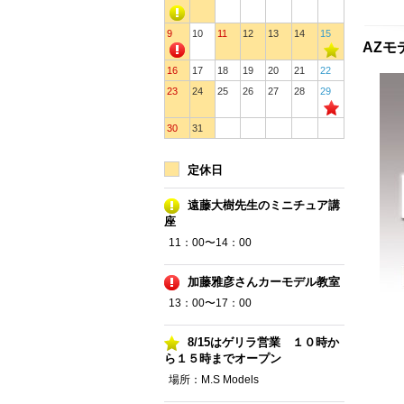
9
10
11
12
13
14
15
AZモ
16
17
18
19
20
21
22
23
24
25
26
27
28
29
30
31
定休日
遠藤大樹先生のミニチュア講
座
11：00〜14：00
加藤雅彦さんカーモデル教室
13：00〜17：00
8/15はゲリラ営業 １０時か
ら１５時までオープン
場所：M.S Models