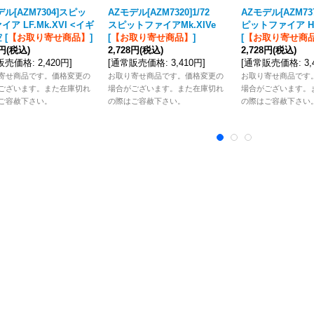
デル[AZM7304]スピッ
AZモデル[AZM7320]1/72
AZモデル[AZM737
ア LF.Mk.XVI <イギ
スピットファイアMk.XIVe
ピットファイア HF.
空
[
【お取り寄せ商品】
]
[
【お取り寄せ商品】
]
[
【お取り寄せ商
6円
(税込)
2,728円
(税込)
2,728円
(税込)
販売価格
:
2,420円
]
[
通常販売価格
:
3,410円
]
[
通常販売価格
:
3
寄せ商品です。価格変更の
お取り寄せ商品です。価格変更の
お取り寄せ商品です
ございます。また在庫切れ
場合がございます。また在庫切れ
場合がございます。
ご容赦下さい。
の際はご容赦下さい。
の際はご容赦下さい