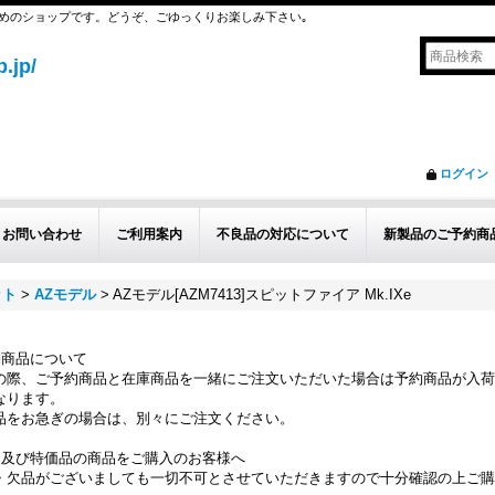
めのショップです。どうぞ、ごゆっくりお楽しみ下さい｡
.jp/
ログイン
お問い合わせ
ご利用案内
不良品の対応について
新製品のご予約商
ット
>
AZモデル
>
AZモデル[AZM7413]スピットファイア Mk.IXe
約商品について
の際、ご予約商品と在庫商品を一緒にご注文いただいた場合は予約商品が入荷
なります。
品をお急ぎの場合は、別々にご注文ください。
品及び特価品の商品をご購入のお客様へ
・欠品がございましても一切不可とさせていただきますので十分確認の上ご購