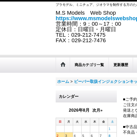
プラモデル、ミニチュア、ジオラマを制作する方のた
M.S Models Web Shop
https://www.msmodelswebshop
営業時間：9：00～17：00
定休日：日曜日・月曜日
TEL：029-212-7475
FAX：029-212-7476
商品カテゴリ一覧
更新履歴
ホーム
>
ビーバー取扱インジェクションキ
カレンダー
■ご予
ご注文
2026年8月
次月»
発送と
在庫商
日
月
火
水
木
金
土
■中古
1
不良品
2
3
4
5
6
7
8