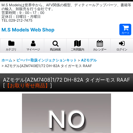
M.S Modelsは世界中から、AFV関係の模型、ディティールアップパーツ、書籍等
の輸入、卸販売を行う会社です。
営業時間：9：00～17：00
定休日：日曜日・月曜日
TEL:029-212-7475
M.S Models Web Shop
カート
カテゴリ
マイページ
商品検索
ご利用案内
カレンダー
ログイン
ホーム
>
ビーバー取扱インジェクションキット
>
AZモデル
>
AZモデル[AZM7408]1/72 DH-82A タイガーモス RAAF
AZモデル[AZM7408]1/72 DH-82A タイガーモス RAAF
[
【お取り寄せ商品】
]