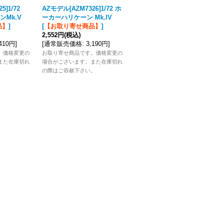
25]1/72
AZモデル[AZM7326]1/72 ホ
AZモデル[AZM7572]1/72カ
Mk.V
ーカーハリケーン Mk.IV
ーチス モホークMk.III/H.75
品】
]
[
【お取り寄せ商品】
]
RAF/フランス
[
【お取り寄せ
2,552円
(税込)
商品】
]
,410円
]
[
通常販売価格
:
3,190円
]
2,552円
(税込)
[
通常販売価格
:
3,190円
]
。価格変更の
お取り寄せ商品です。価格変更の
また在庫切れ
場合がございます。また在庫切れ
お取り寄せ商品です。価格変更の
。
の際はご容赦下さい。
場合がございます。また在庫切れ
の際はご容赦下さい。