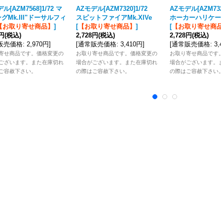
ル[AZM7568]1/72 マ
AZモデル[AZM7320]1/72
AZモデル[AZM73
グMk.III"ドーサルフィ
スピットファイアMk.XIVe
ホーカーハリケーン
【お取り寄せ商品】
]
[
【お取り寄せ商品】
]
[
【お取り寄せ商
6円
(税込)
2,728円
(税込)
2,728円
(税込)
販売価格
:
2,970円
]
[
通常販売価格
:
3,410円
]
[
通常販売価格
:
3
寄せ商品です。価格変更の
お取り寄せ商品です。価格変更の
お取り寄せ商品です
ございます。また在庫切れ
場合がございます。また在庫切れ
場合がございます。
ご容赦下さい。
の際はご容赦下さい。
の際はご容赦下さい