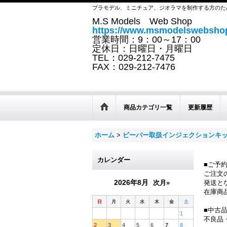
プラモデル、ミニチュア、ジオラマを制作する方のた
M.S Models Web Shop
https://www.msmodelswebshop
営業時間：9：00～17：00
定休日：日曜日・月曜日
TEL：029-212-7475
FAX：029-212-7476
商品カテゴリ一覧
更新履歴
ホーム
>
ビーバー取扱インジェクションキ
カレンダー
■ご予
ご注文
2026年8月
次月»
発送と
在庫商
日
月
火
水
木
金
土
■中古
1
不良品
2
3
4
5
6
7
8