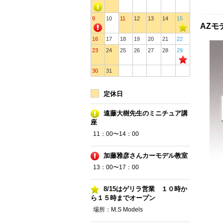
9
10
11
12
13
14
15
AZモデ
16
17
18
19
20
21
22
23
24
25
26
27
28
29
30
31
定休日
遠藤大樹先生のミニチュア講
座
11：00〜14：00
加藤雅彦さんカーモデル教室
13：00〜17：00
8/15はゲリラ営業 １０時か
ら１５時までオープン
場所：M.S Models