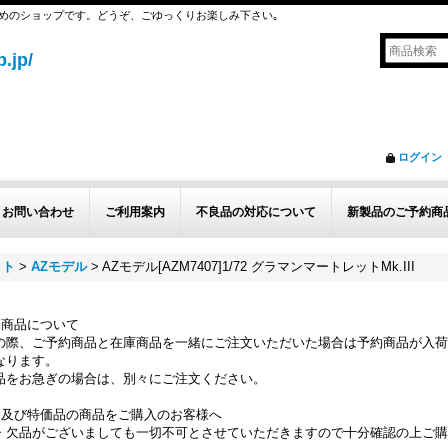
めのショップです。どうぞ、ごゆっくりお楽しみ下さい｡
.jp/
ログイン
お問い合わせ
ご利用案内
不良品の対応について
新製品のご予約商
ット
>
AZモデル
>
AZモデル[AZM7407]1/72 グラマンマートレットMk.III
約商品について
の際、ご予約商品と在庫商品を一緒にご注文いただいた場合は予約商品が入荷
なります。
品をお急ぎの場合は、別々にご注文ください。
品及び特価品の商品をご購入のお客様へ
・欠品がございましても一切不可とさせていただきますので十分確認の上ご購