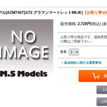
ル[AZM7407]1/72 グラマンマートレットMk.III
[
【お取り寄せ
販売価格
:
2,728円
(税込)
[
通
お取り寄せ商品です。価格変
の際はご容赦下さい。
数量
:
返品特約に関する重要事項
お
お