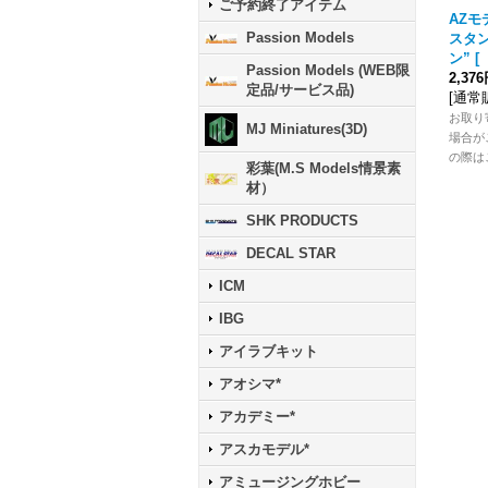
ご予約終了アイテム
AZモデ
Passion Models
スタン
ン”
[
Passion Models (WEB限
2,37
定品/サービス品)
[
通常
お取り
MJ Miniatures(3D)
場合が
の際は
彩葉(M.S Models情景素
材）
SHK PRODUCTS
DECAL STAR
ICM
IBG
アイラブキット
アオシマ*
アカデミー*
アスカモデル*
アミュージングホビー