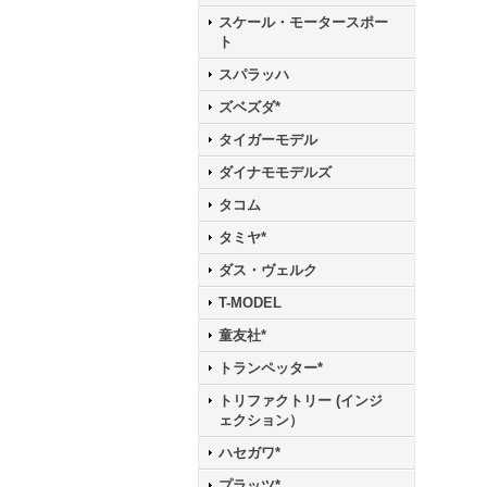
スケール・モータースポー
ト
スパラッハ
ズベズダ*
タイガーモデル
ダイナモモデルズ
タコム
タミヤ*
ダス・ヴェルク
T-MODEL
童友社*
トランペッター*
トリファクトリー (インジ
ェクション）
ハセガワ*
プラッツ*