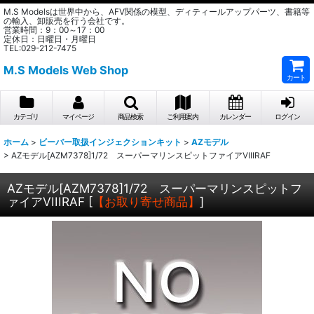
M.S Modelsは世界中から、AFV関係の模型、ディティールアップパーツ、書籍等
の輸入、卸販売を行う会社です。
営業時間：9：00～17：00
定休日：日曜日・月曜日
TEL:029-212-7475
M.S Models Web Shop
カート
カテゴリ
マイページ
商品検索
ご利用案内
カレンダー
ログイン
ホーム
>
ビーバー取扱インジェクションキット
>
AZモデル
>
AZモデル[AZM7378]1/72 スーパーマリンスピットファイアVIIIRAF
AZモデル[AZM7378]1/72 スーパーマリンスピットフ
ァイアVIIIRAF
[
【お取り寄せ商品】
]