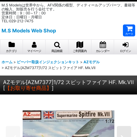
M.S Modelsは世界中から、AFV関係の模型、ディティールアップパーツ、書籍等
の輸入、卸販売を行う会社です。
営業時間：9：00～17：00
定休日：日曜日・月曜日
TEL:029-212-7475
M.S Models Web Shop
カート
カテゴリ
マイページ
商品検索
ご利用案内
カレンダー
ログイン
ホーム
>
ビーバー取扱インジェクションキット
>
AZモデル
>
AZモデル[AZM7377]1/72 スピットファイア HF. Mk.VII
AZモデル[AZM7377]1/72 スピットファイア HF. Mk.VII
[
【お取り寄せ商品】
]