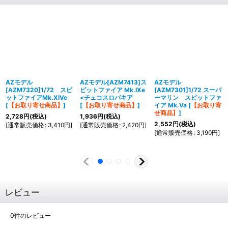
AZモデル
AZモデル[AZM7413]ス
AZモデル
[AZM7320]1/72 スピ
ピットファイア Mk.IXe
[AZM7301]1/72 スーパ
ットファイアMk.XIVe
<チェコスロバキア
ーマリン スピットファ
[
【お取り寄せ商品】
]
[
【お取り寄せ商品】
]
イア Mk.Va
[
【お取り寄
せ商品】
]
2,728
円
(税込)
1,936
円
(税込)
2,552
円
(税込)
[
通常販売価格
:
3,410
円
]
[
通常販売価格
:
2,420
円
]
[
通常販売価格
:
3,190
円
]
レビュー
0
件のレビュー